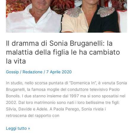
Anni
di
sofferenze
e
cure
incessanti:
Il dramma di Sonia Bruganelli: la
“Nessuno
malattia della figlia le ha cambiato
capiva
cosa
la vita
avessi”.
Poi
Gossip
/
Redazione
/
7 Aprile 2020
è
In studio, nello scorsa puntata di “Domenica In”, è venuta Sonia
arrivata
Bruganelli, la famosa moglie del conduttore televisivo Paolo
la
Bonolis. I due stanno insieme dal 1997 ma si sono sposatisi nel
diagnosi
2002. Dal loro matrimonio sono nati i loro bellissime tre figli:
inaspettata
Silvia, Davide e Adele. A Paola Perego, Sonia rivela i
retroscena del rapporto con
Il
Leggi tutto »