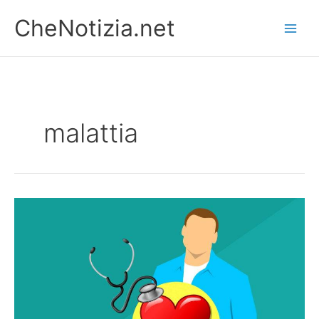
Vai
CheNotizia.net
al
contenuto
malattia