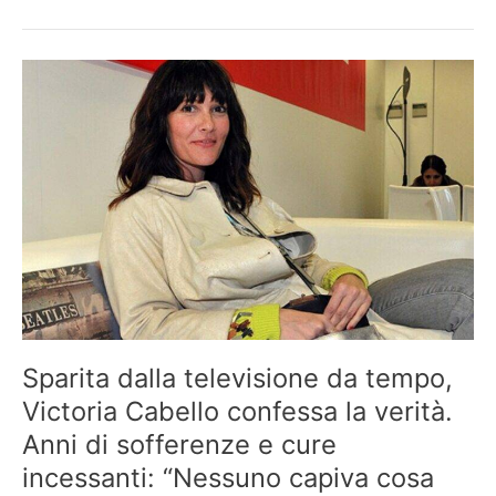
aspartame
puo’
aumentare
i
rischi
di
malattie
cardiovascolari
Sparita dalla televisione da tempo,
Victoria Cabello confessa la verità.
Anni di sofferenze e cure
incessanti: “Nessuno capiva cosa