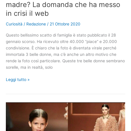
madre? La domanda che ha messo
in crisi il web
Curiosità
/
Redazione
/
21 Ottobre 2020
Questo bellissimo scatto di famiglia è stato pubblicato il 28
gennaio scorso. Ha ricevuto oltre 40.000 “piace” e 20.000
condivisione. È chiaro che la foto è diventata virale perché
immortala 3 belle donne, ma c’è anche un altro motivo che
rende la foto così particolare. Queste tre belle donne sembrano
sorelle, ma in realtà, solo
Secondo
Leggi tutto »
voi,
delle
tre
chi
è
la
madre? La
domanda