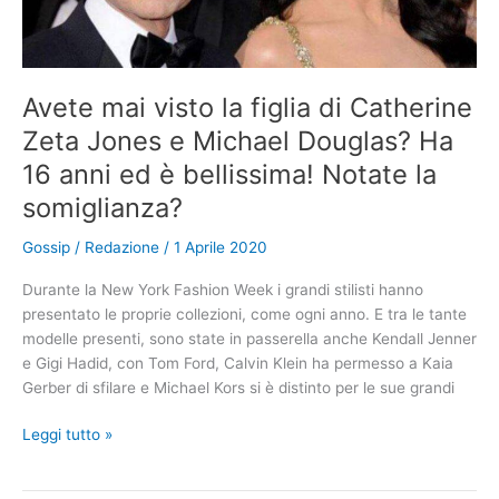
che
vede
è
terrificante
Avete mai visto la figlia di Catherine
Zeta Jones e Michael Douglas? Ha
16 anni ed è bellissima! Notate la
somiglianza?
Gossip
/
Redazione
/
1 Aprile 2020
Durante la New York Fashion Week i grandi stilisti hanno
presentato le proprie collezioni, come ogni anno. E tra le tante
modelle presenti, sono state in passerella anche Kendall Jenner
e Gigi Hadid, con Tom Ford, Calvin Klein ha permesso a Kaia
Gerber di sfilare e Michael Kors si è distinto per le sue grandi
Avete
Leggi tutto »
mai
visto