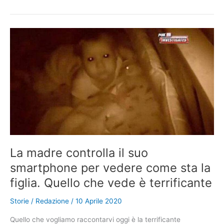
5
anni
e
già
è
una
piccola
star
Lei
è
la
figlia
dell’opinionista
La madre controlla il suo
di
smartphone per vedere come sta la
Canale
5
figlia. Quello che vede è terrificante
Storie
/
Redazione
/
10 Aprile 2020
Quello che vogliamo raccontarvi oggi è la terrificante