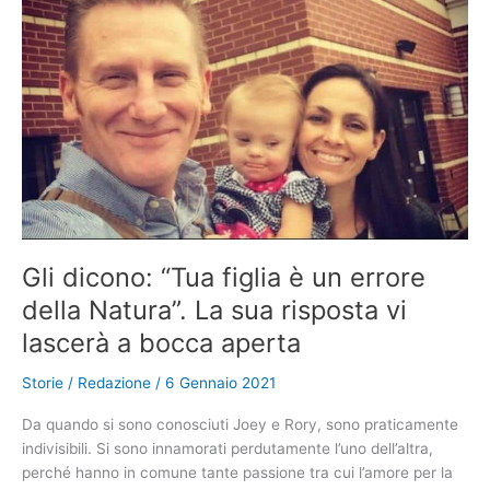
spende
$
58.000
in
chirurgia
plastica
per
diventare
la
gemella
di
sua
Gli dicono: “Tua figlia è un errore
figlia
della Natura”. La sua risposta vi
lascerà a bocca aperta
Storie
/
Redazione
/
6 Gennaio 2021
Da quando si sono conosciuti Joey e Rory, sono praticamente
indivisibili. Si sono innamorati perdutamente l’uno dell’altra,
perché hanno in comune tante passione tra cui l’amore per la