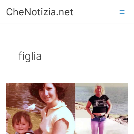
Vai
CheNotizia.net
al
contenuto
figlia