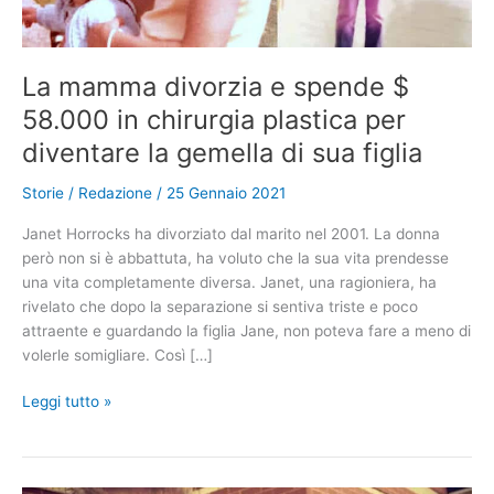
La mamma divorzia e spende $
58.000 in chirurgia plastica per
diventare la gemella di sua figlia
Storie
/
Redazione
/
25 Gennaio 2021
Janet Horrocks ha divorziato dal marito nel 2001. La donna
però non si è abbattuta, ha voluto che la sua vita prendesse
una vita completamente diversa. Janet, una ragioniera, ha
rivelato che dopo la separazione si sentiva triste e poco
attraente e guardando la figlia Jane, non poteva fare a meno di
volerle somigliare. Così […]
La
Leggi tutto »
mamma
divorzia
e