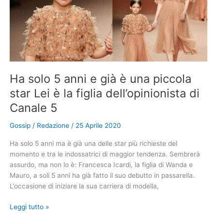
che
ha
messo
in
crisi
il
web
Ha solo 5 anni e già è una piccola
star Lei è la figlia dell’opinionista di
Canale 5
Gossip
/
Redazione
/
25 Aprile 2020
Ha solo 5 anni ma è già una delle star più richieste del
momento e tra le indossatrici di maggior tendenza. Sembrerà
assurdo, ma non lo è: Francesca Icardi, la figlia di Wanda e
Mauro, a soli 5 anni ha già fatto il suo debutto in passarella.
L’occasione di iniziare la sua carriera di modella,
Ha
Leggi tutto »
solo