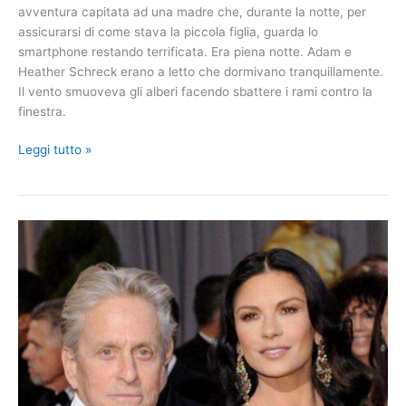
avventura capitata ad una madre che, durante la notte, per
assicurarsi di come stava la piccola figlia, guarda lo
smartphone restando terrificata. Era piena notte. Adam e
Heather Schreck erano a letto che dormivano tranquillamente.
Il vento smuoveva gli alberi facendo sbattere i rami contro la
finestra.
La
Leggi tutto »
madre
controlla
il
suo
smartphone
per
vedere
come
sta
la
figlia.
Quello