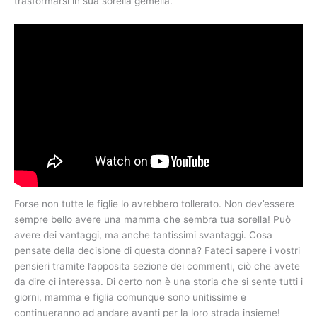
trasformarsi in sua sorella gemella.
Forse non tutte le figlie lo avrebbero tollerato. Non dev’essere
sempre bello avere una mamma che sembra tua sorella! Può
avere dei vantaggi, ma anche tantissimi svantaggi. Cosa
pensate della decisione di questa donna? Fateci sapere i vostri
pensieri tramite l’apposita sezione dei commenti, ciò che avete
da dire ci interessa. Di certo non è una storia che si sente tutti i
giorni, mamma e figlia comunque sono unitissime e
continueranno ad andare avanti per la loro strada insieme!