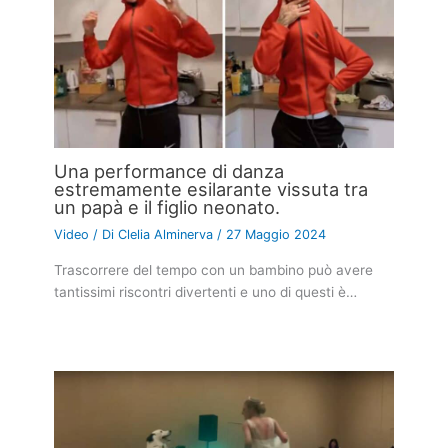
Una performance di danza
estremamente esilarante vissuta tra
un papà e il figlio neonato.
Video
/ Di
Clelia Alminerva
/
27 Maggio 2024
Trascorrere del tempo con un bambino può avere
tantissimi riscontri divertenti e uno di questi è…