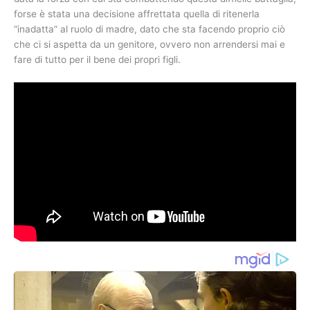
forse è stata una decisione affrettata quella di ritenerla
“inadatta” al ruolo di madre, dato che sta facendo proprio ciò
che ci si aspetta da un genitore, ovvero non arrendersi mai e
fare di tutto per il bene dei propri figli.