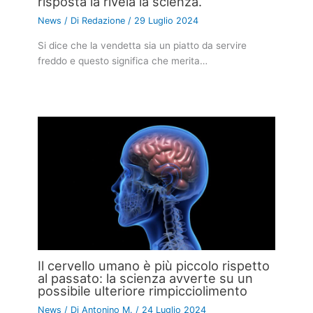
risposta la rivela la scienza.
News
/ Di
Redazione
/
29 Luglio 2024
Si dice che la vendetta sia un piatto da servire
freddo e questo significa che merita…
Il cervello umano è più piccolo rispetto
al passato: la scienza avverte su un
possibile ulteriore rimpicciolimento
News
/ Di
Antonino M.
/
24 Luglio 2024