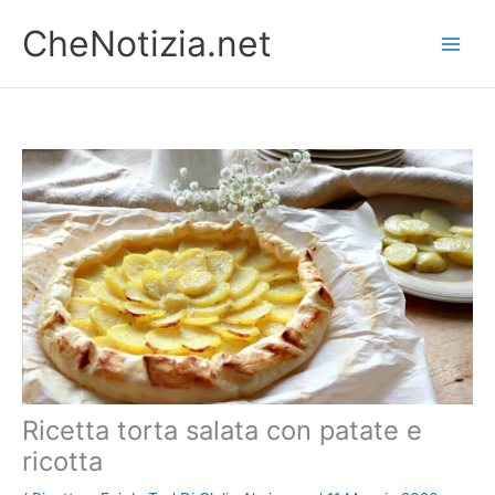
Vai
CheNotizia.net
al
contenuto
Ricetta torta salata con patate e
ricotta