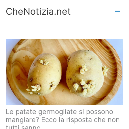
Vai
CheNotizia.net
al
contenuto
Le patate germogliate si possono
mangiare? Ecco la risposta che non
tutti sanno