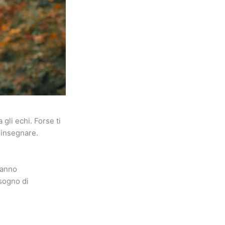
gli echi. Forse ti
a insegnare.
aranno
isogno di