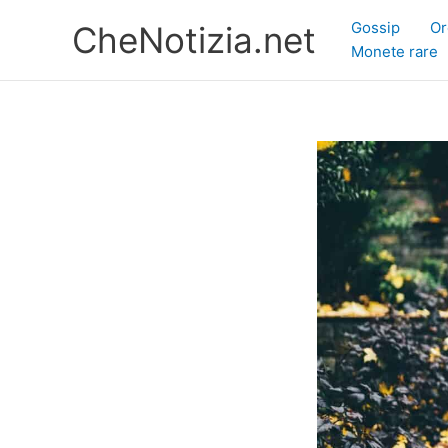
Vai
Gossip
Or
CheNotizia.net
al
Monete rare
contenuto