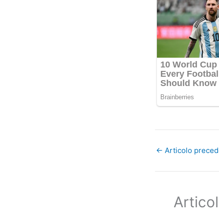
←
Articolo prece
Articol