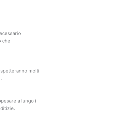
necessario
o che
aspetteranno molti
.
ppesare a lungo i
ditizie.