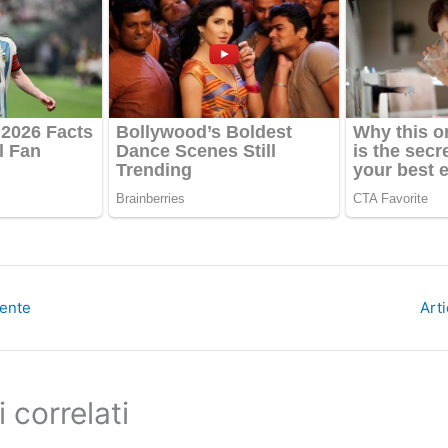
dente
Art
i correlati