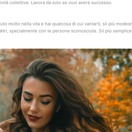
tività collettive. Lavora da solo se vuoi avere successo.
uto molto nella vita e hai qualcosa di cui vantarti, sii più mode
altri, specialmente con le persone sconosciute. Sii più semplice