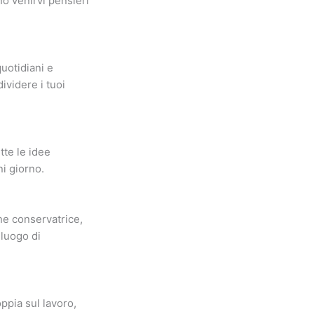
no venirvi pensieri
uotidiani e
ividere i tuoi
utte le idee
ni giorno.
ne conservatrice,
 luogo di
ppia sul lavoro,