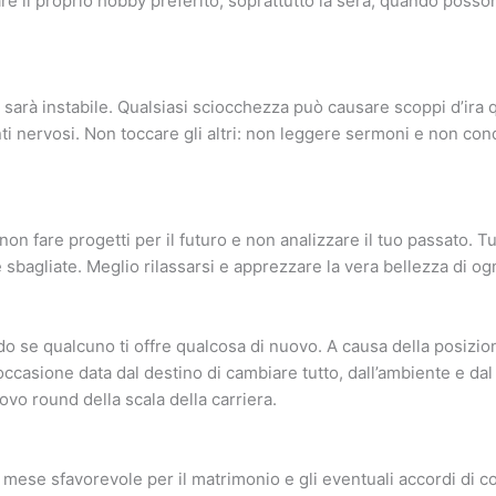
are il proprio hobby preferito, soprattutto la sera, quando posso
sarà instabile. Qualsiasi sciocchezza può causare scoppi d’ira q
i nervosi. Non toccare gli altri: non leggere sermoni e non cond
, non fare progetti per il futuro e non analizzare il tuo passato. T
sbagliate. Meglio rilassarsi e apprezzare la vera bellezza di og
o se qualcuno ti offre qualcosa di nuovo. A causa della posizio
occasione data dal destino di cambiare tutto, dall’ambiente e dal
ovo round della scala della carriera.
ese sfavorevole per il matrimonio e gli eventuali accordi di co