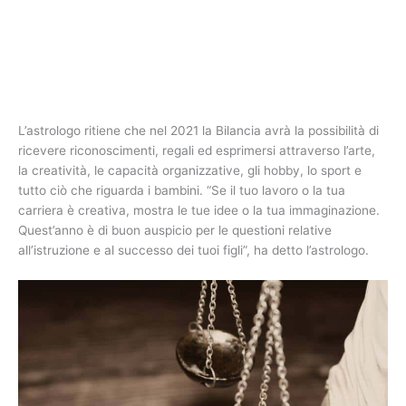
L’astrologo ritiene che nel 2021 la Bilancia avrà la possibilità di
ricevere riconoscimenti, regali ed esprimersi attraverso l’arte,
la creatività, le capacità organizzative, gli hobby, lo sport e
tutto ciò che riguarda i bambini. “Se il tuo lavoro o la tua
carriera è creativa, mostra le tue idee o la tua immaginazione.
Quest’anno è di buon auspicio per le questioni relative
all’istruzione e al successo dei tuoi figli”, ha detto l’astrologo.