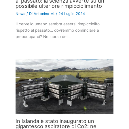
al passato: la scienza avverte su un
possibile ulteriore rimpicciolimento
News
/ Di
Antonino M.
/
24 Luglio 2024
Il cervello umano sembra essersi rimpicciolito
rispetto al passato… dovremmo cominciare a
preoccuparci? Nel corso dei…
In Islanda è stato inaugurato un
gigantesco aspiratore di Co2: ne