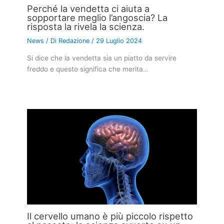
Perché la vendetta ci aiuta a
sopportare meglio l’angoscia? La
risposta la rivela la scienza.
News
/ Di
Redazione
/
29 Luglio 2024
Si dice che la vendetta sia un piatto da servire
freddo e questo significa che merita…
Il cervello umano è più piccolo rispetto