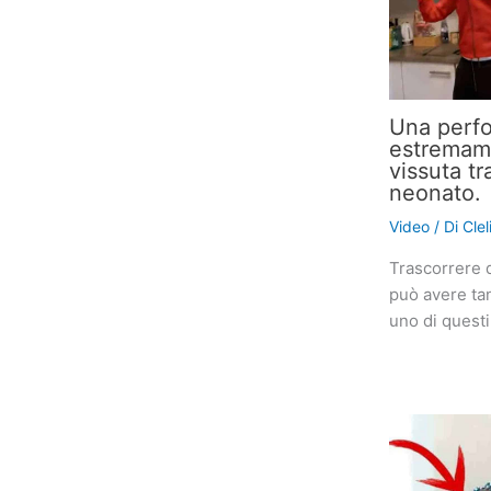
Una perf
estremame
vissuta tr
neonato.
Video
/ Di
Cle
Trascorrere 
può avere tan
uno di quest