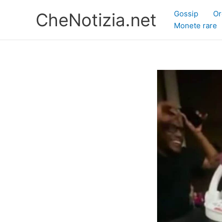
Vai
Gossip
Or
CheNotizia.net
al
Monete rare
contenuto