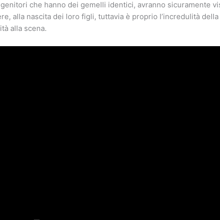
i genitori che hanno dei gemelli identici, avranno sicuramente vi
re, alla nascita dei loro figli, tuttavia è proprio l’incredulità del
ità alla scena.