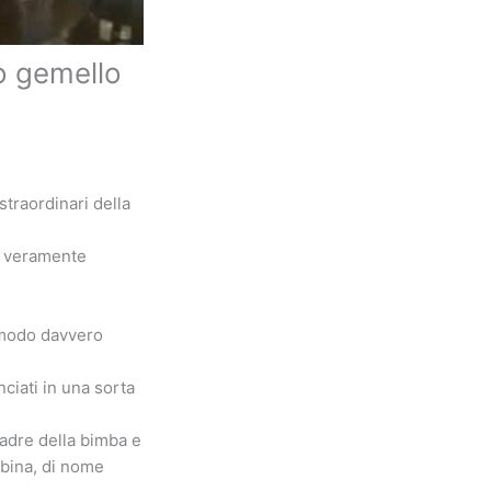
o gemello
straordinari della
do veramente
n modo davvero
ciati in una sorta
padre della bimba e
mbina, di nome