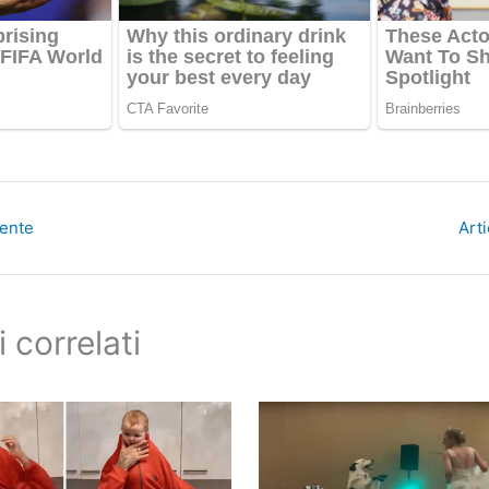
dente
Art
i correlati