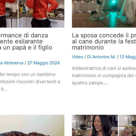
ormance di danza
La sposa concede il pr
nte esilarante
al cane durante la fest
a un papà e il figlio
matrimonio
Video
/ Di
Antonino M.
/
12 Magg
lia Alminerva
/
27 Maggio 2024
Addestratrice di cani si esibis
del tempo con un bambino
matrimonio in compagnia del 
tissimi riscontri divertenti e
quattro zampe.…
i è…