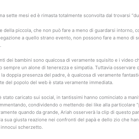
na sette mesi ed è rimasta totalmente sconvolta dal trovarsi “d
e della piccola, che non può fare a meno di guardarsi intorno,
iegazione a quello strano evento, non possono fare a meno di sus
.
nti dei bambini sono qualcosa di veramente squisito e i video c
o sempre un alone di tenerezza e simpatia. Tuttavia osservare q
r la doppia presenza del padre, è qualcosa di veramente fantasti
rte del popolo del web è stata veramente immediata.
 stato caricato sui social, in tantissimi hanno cominciato a manif
mmentando, condividendo o mettendo dei like alla particolare 
uramente quando da grande, Ariah osserverà la clip di questo par
la sua giusta reazione nei confronti del papà e dello zio che han
innocui scherzetto.