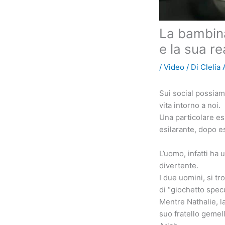
La bambina
e la sua re
/
Video
/ Di
Clelia
Sui social possiamo
vita intorno a noi.
Una particolare es
esilarante, dopo e
L’uomo, infatti ha 
divertente.
I due uomini, si tr
di “giochetto spec
Mentre Nathalie, l
suo fratello gemel