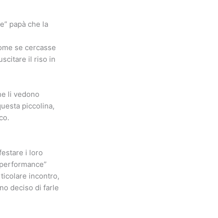
ue” papà che la
 come se cercasse
citare il riso in
he li vedono
uesta piccolina,
co.
estare i loro
“performance”
ticolare incontro,
no deciso di farle