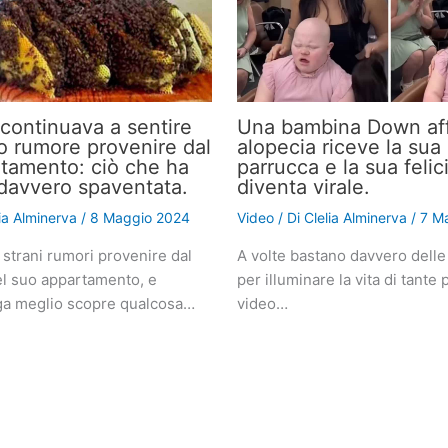
continuava a sentire
Una bambina Down aff
o rumore provenire dal
alopecia riceve la sua
tamento: ciò che ha
parrucca e la sua felic
a davvero spaventata.
diventa virale.
lia Alminerva
/
8 Maggio 2024
Video
/ Di
Clelia Alminerva
/
7 M
 strani rumori provenire dal
A volte bastano davvero delle
l suo appartamento, e
per illuminare la vita di tante
a meglio scopre qualcosa…
video…