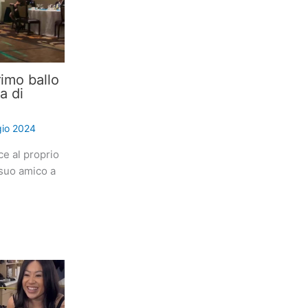
imo ballo
a di
io 2024
ce al proprio
suo amico a