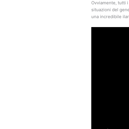
Ovviamente, tutti 
situazioni del gene
una incredibile ilar