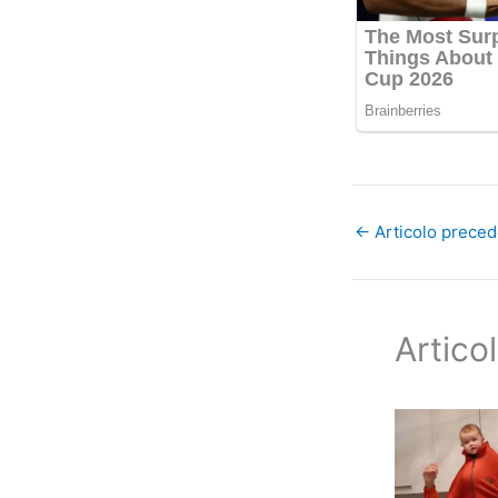
←
Articolo prece
Articol