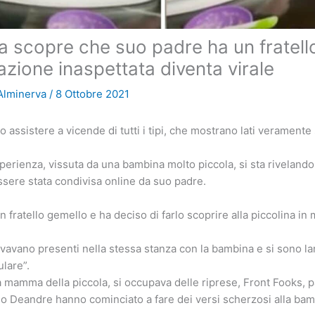
 scopre che suo padre ha un fratell
azione inaspettata diventa virale
 Alminerva
/
8 Ottobre 2021
 assistere a vicende di tutti i tipi, che mostrano lati veramente 
perienza, vissuta da una bambina molto piccola, si sta rivelan
ssere stata condivisa online da suo padre.
un fratello gemello e ha deciso di farlo scoprire alla piccolina i
ovavano presenti nella stessa stanza con la bambina e si sono lan
ulare”.
a mamma della piccola, si occupava delle riprese, Front Fooks, 
lo Deandre hanno cominciato a fare dei versi scherzosi alla ba