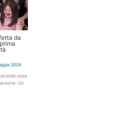
etta da
 prima
ità
aggio 2024
 piccole cose
 persone. Un