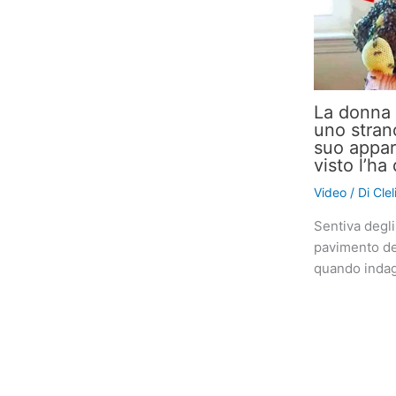
La donna 
uno stran
suo appar
visto l’h
Video
/ Di
Cle
Sentiva degli
pavimento de
quando indag