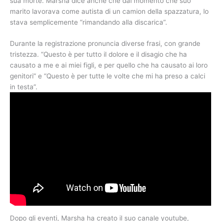
sua morte. Marsha dice anche che dal momento che suo
marito lavorava come autista di un camion della spazzatura, lo
stava semplicemente “rimandando alla discarica”.
Durante la registrazione pronuncia diverse frasi, con grande
tristezza. “Questo è per tutto il dolore e il disagio che ha
causato a me e ai miei figli, e per quello che ha causato ai loro
genitori” e “Questo è per tutte le volte che mi ha preso a calci
in testa”.
Dopo gli eventi, Marsha ha creato il suo canale youtube,