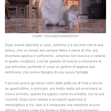
credit: Youtube/InsideEdition
Dopo averla riportata a casa, Johanna si è accorta che la sua
amica, che un tempo era sempre felice e piena di vita, era
diventata apatica e sofferente. Johanna non riusciva a vederla
in quelle condizioni, così ha sperato di riuscire a smuovere le
sue emozioni, portando in casa un gattino di appena due
settimane, che aveva bisogno di una nuova famiglia.
Il piccolo aveva gli stessi colori della pelliccia di Irma e anche
se quest’ultima, in principio, era molto restia ad avvicinarsi al
nuovo arrivato, questo ha saputo come incuriosirla, con la sua
vivacità. Dopo poco tempo è accaduto qualcosa di
meraviglioso e tra i due si è instaurata una relazione di puro
affetto, proprio come tra madre e figlio e da quel momento