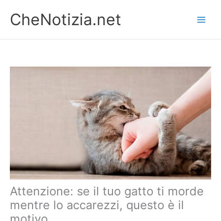
Vai
CheNotizia.net
al
contenuto
Attenzione: se il tuo gatto ti morde
mentre lo accarezzi, questo è il
motivo