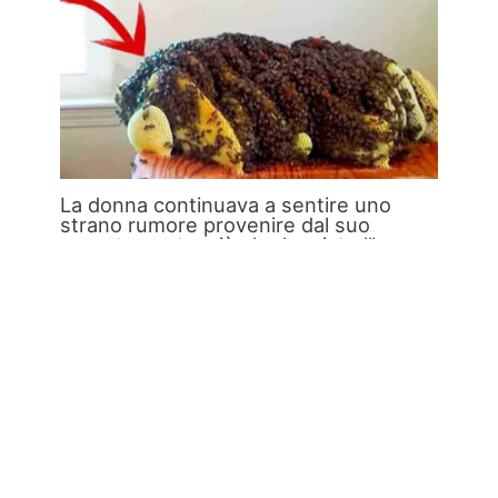
La donna continuava a sentire uno
strano rumore provenire dal suo
appartamento: ciò che ha visto l’ha
davvero spaventata.
Video
/ Di
Clelia Alminerva
/
8 Maggio 2024
Sentiva degli strani rumori provenire dal pavimento
del suo appartamento, e quando indaga meglio
scopre qualcosa…