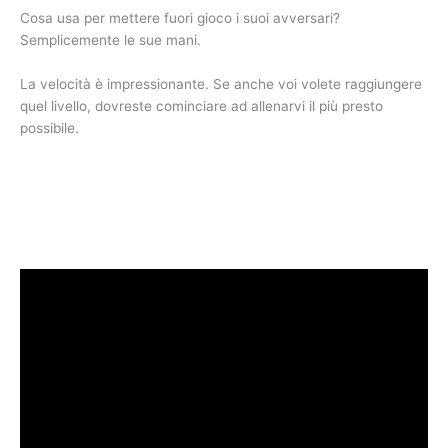
Cosa usa per mettere fuori gioco i suoi avversari?
Semplicemente le sue mani.
La velocità è impressionante. Se anche voi volete raggiungere
quel livello, dovreste cominciare ad allenarvi il più presto
possibile.