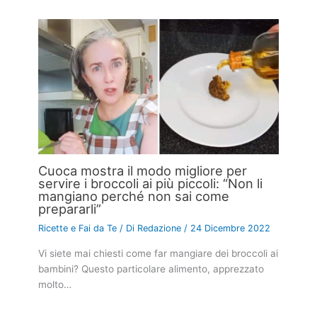
Cuoca mostra il modo migliore per
servire i broccoli ai più piccoli: “Non li
mangiano perché non sai come
prepararli”
Ricette e Fai da Te
/ Di
Redazione
/
24 Dicembre 2022
Vi siete mai chiesti come far mangiare dei broccoli ai
bambini? Questo particolare alimento, apprezzato
molto…