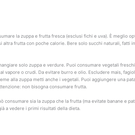
umare la zuppa e frutta fresca (esclusi fichi e uva). È meglio op
si altra frutta con poche calorie. Bere solo succhi naturali, fatti i
angiare solo zuppa e verdure. Puoi consumare vegetali freschi, 
al vapore o crudi. Da evitare burro e olio. Escludere mais, fagioli
nsieme alla zuppa metti anche i vegetali. Puoi aggiungere una pat
. Attenzione: non bisogna consumare frutta.
ò consumare sia la zuppa che la frutta (ma evitate banane e pata
à a vedere i primi risultati della dieta.