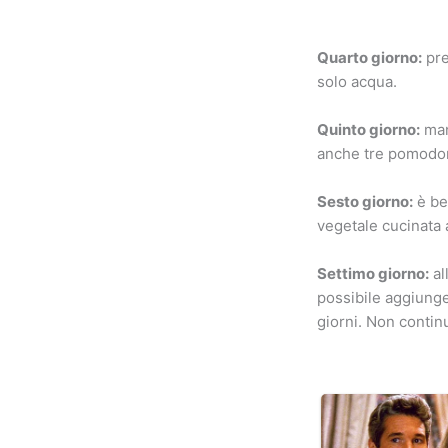
Quarto giorno:
pre
solo acqua.
Quinto giorno:
man
anche tre pomodori
Sesto giorno:
è be
vegetale cucinata a
Settimo giorno:
al
possibile aggiunger
giorni. Non continua