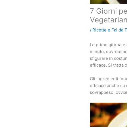
7 Giorni pe
Vegetaria
/
Ricette e Fai da 
Le prime giornate d
minuto, dovremmo g
sfigurare in costu
efficace. Si tratt
Gli ingredienti fo
efficace anche su 
sovrappeso, ovvia