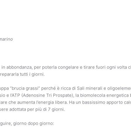
 marino
in abbondanza, per poterla congelare e tirare fuori ogni volta c
pararla tutti i giorni.
uppa “brucia grassi” perché è ricca di Sali minerali e oligoeleme
sio e l’ATP (Adenosine Tri Prospate), la biomolecola energetica 
are che aumenta l’energia libera. Ha un bassissimo apporto calo
ere adottata per più di 7 giorni.
eguire, giorno dopo giorno: