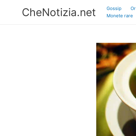
Vai
Gossip
Or
CheNotizia.net
al
Monete rare
contenuto