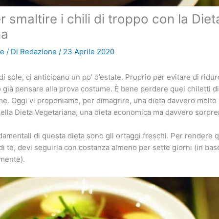
r smaltire i chili di troppo con la Diet
na
Te
/ Di
Redazione
/
23 Aprile 2020
i sole, ci anticipano un po’ d’estate. Proprio per evitare di ridurc
ià pensare alla prova costume. È bene perdere quei chiletti di
me. Oggi vi proponiamo, per dimagrire, una dieta davvero molto 
a della Dieta Vegetariana, una dieta economica ma davvero sorpr
ndamentali di questa dieta sono gli ortaggi freschi. Per rendere 
di te, devi seguirla con costanza almeno per sette giorni (in bas
mente).