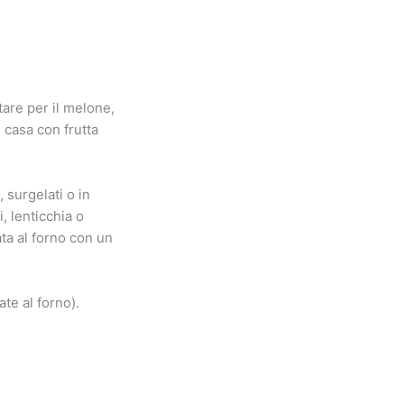
tare per il melone,
n casa con frutta
surgelati o in
, lenticchia o
ata al forno con un
te al forno).