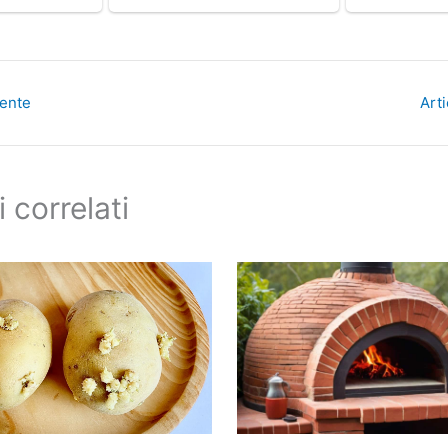
dente
Art
i correlati