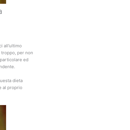
a
i all’ultimo
 troppo, per non
particolare ed
endente.
questa dieta
e al proprio