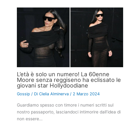
L’età è solo un numero! La 60enne
Moore senza reggiseno ha eclissato le
giovani star Hollydoodiane
Gossip
/ Di
Clelia Alminerva
/
2 Marzo 2024
Guardiamo spesso con timore i numeri scritti sul
nostro passaporto, lasciandoci intimorire dall’idea di
non essere…