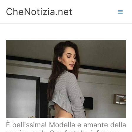
Vai
CheNotizia.net
al
contenuto
È bellissima! Modella e amante della