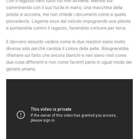
Con il ragazzo nero tutto ciò non avviene. Mentre sta
camminando con il suo fucile in mano, una macchina della
polizia si accosta, ma non chiede i documenti come a quello
precedente. L’agente esce dal veicolo impugnando una pistola
e puntandola contro il ragazzo, facendolo coricare per terra.
E davvero assurdo vedere come le due reazioni siano molto
diverse solo perché cambia il colore della pelle. Bisognerebbe
riflettere sul fatto che ancora bianchi e neri siano visti come
due cose differenti e non come facenti parte in ugual modo del
genere umano.