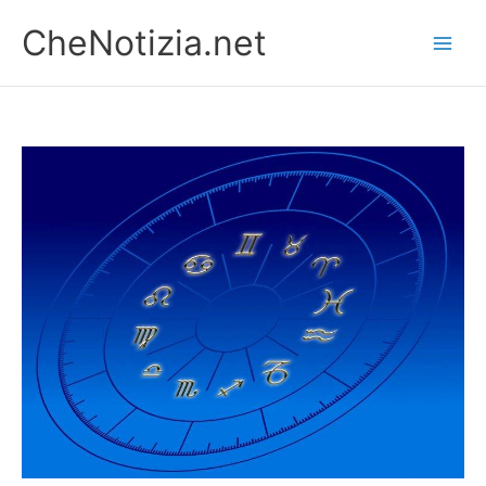
Vai
CheNotizia.net
al
contenuto