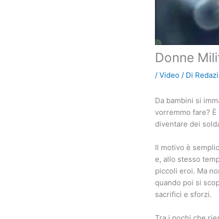
Donne Mili
/
Video
/ Di
Redaz
Da bambini si imma
vorremmo fare? È u
diventare dei solda
Il motivo è semplic
e, allo stesso tem
piccoli eroi. Ma n
quando poi si scop
sacrifici e sforzi.
Tra i pochi che ri