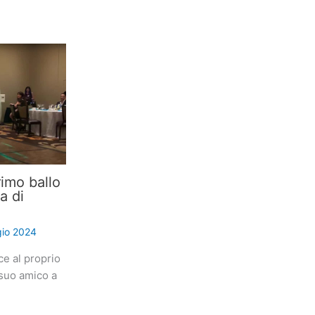
imo ballo
a di
io 2024
ce al proprio
suo amico a