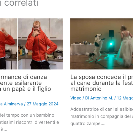
i correlati
ormance di danza
La sposa concede il pr
nte esilarante
al cane durante la fest
a un papà e il figlio
matrimonio
Video
/ Di
Antonino M.
/
12 Magg
lia Alminerva
/
27 Maggio 2024
Addestratrice di cani si esibis
del tempo con un bambino
matrimonio in compagnia del 
tissimi riscontri divertenti e
quattro zampe.…
i è…