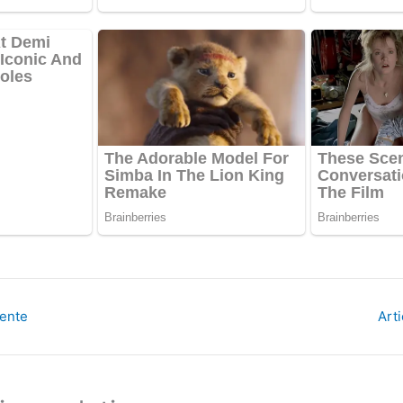
dente
Art