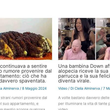
continuava a sentire
Una bambina Down aff
o rumore provenire dal
alopecia riceve la sua
tamento: ciò che ha
parrucca e la sua felic
a davvero spaventata.
diventa virale.
lia Alminerva
/
8 Maggio 2024
Video
/ Di
Clelia Alminerva
/
7 M
 strani rumori provenire dal
A volte bastano davvero delle
l suo appartamento, e
per illuminare la vita di tante
a meglio scopre qualcosa…
video…