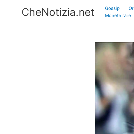
Vai
Gossip
Or
CheNotizia.net
al
Monete rare
contenuto