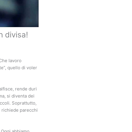
 divisa!
 Che lavoro
”, quello di voler
alfisce, rende duri
a, si diventa dei
coli. Soprattutto,
, richiede parecchi
ò. Oggi abbiamo