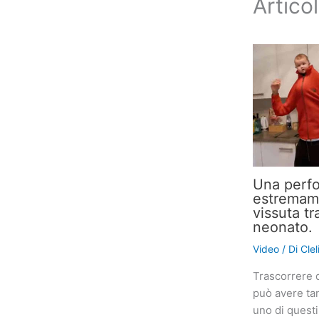
Articol
Una perf
estremame
vissuta tr
neonato.
Video
/ Di
Cle
Trascorrere 
può avere tan
uno di quest