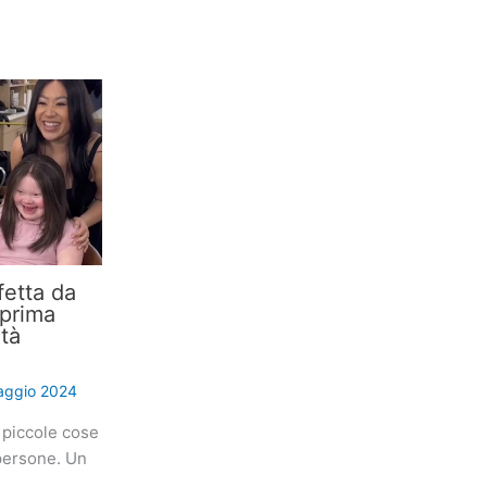
etta da
 prima
ità
aggio 2024
 piccole cose
 persone. Un