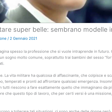
tare super belle: sembrano modelle in
ione
/
2 Gennaio 2021
gina spesso la professione che si vuole intraprende in futuro.
n sogno molto comune, soprattutto trai bambini del sesso “forte
ti.
e. La vita militare ha qualcosa di affascinante, che colpisce e sc
po, temperati e pronti ad affrontare qualsiasi emergenza. Insomm
on tutti riescono a fare esattamente quello che immaginano da pic
re che questo tipo di lavoro, che per certi versi è una missione
escono a tollerare tali situazioni, ci sono anche delle donne per