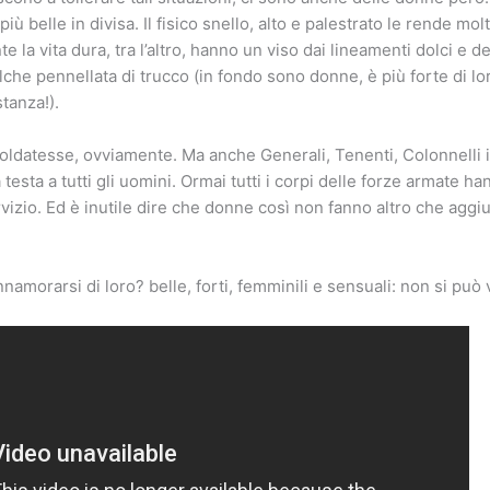
più belle in divisa. Il fisico snello, alto e palestrato le rende molt
 la vita dura, tra l’altro, hanno un viso dai lineamenti dolci e d
lche pennellata di trucco (in fondo sono donne, è più forte di l
stanza!).
oldatesse, ovviamente. Ma anche Generali, Tenenti, Colonnelli 
 testa a tutti gli uomini. Ormai tutti i corpi delle forze armate ha
vizio. Ed è inutile dire che donne così non fanno altro che aggi
namorarsi di loro? belle, forti, femminili e sensuali: non si può 