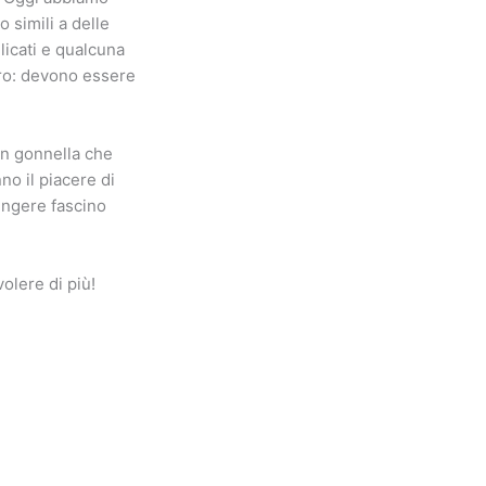
o simili a delle
elicati e qualcuna
oro: devono essere
in gonnella che
nno il piacere di
ungere fascino
volere di più!