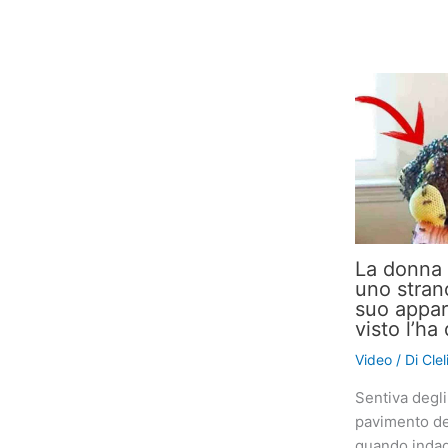
La donna 
uno stran
suo appar
visto l’h
Video
/ Di
Cle
Sentiva degli
pavimento de
quando indag