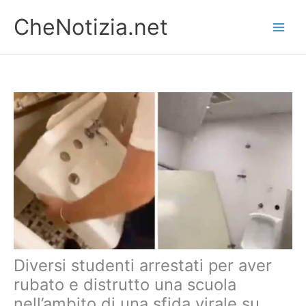
Vai
CheNotizia.net
al
contenuto
Diversi studenti arrestati per aver
rubato e distrutto una scuola
nell’ambito di una sfida virale su