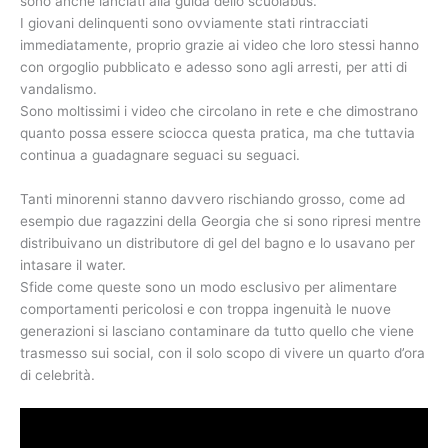
sono anche lanciati alla guida dello scuolabus.
I giovani delinquenti sono ovviamente stati rintracciati
immediatamente, proprio grazie ai video che loro stessi hanno
con orgoglio pubblicato e adesso sono agli arresti, per atti di
vandalismo.
Sono moltissimi i video che circolano in rete e che dimostrano
quanto possa essere sciocca questa pratica, ma che tuttavia
continua a guadagnare seguaci su seguaci.
Tanti minorenni stanno davvero rischiando grosso, come ad
esempio due ragazzini della Georgia che si sono ripresi mentre
distribuivano un distributore di gel del bagno e lo usavano per
intasare il water.
Sfide come queste sono un modo esclusivo per alimentare
comportamenti pericolosi e con troppa ingenuità le nuove
generazioni si lasciano contaminare da tutto quello che viene
trasmesso sui social, con il solo scopo di vivere un quarto d’ora
di celebrità.