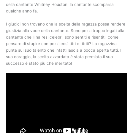
della cantante Whitney Houston, la cantante scomparsa
qualche anno fa.
I giudici non trovano che la scelta della ragazza possa rendere
giustizia alla voce della cantante. Sono pezzi troppo legati alla
cantante che li ha resi celebri, sono sentiti e risentiti, come
pensare di stupire con pezzi così titri e ritriti? La ragazzina
punta sul suo talento che infatti lascia a bocca aperta tutti. Il
suo coraggio, la scelta azzardata è stata premiata.il suo
successo è stato più che meritato!