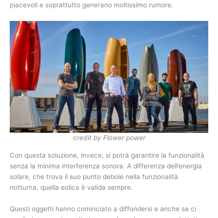
piacevoli e soprattutto generano moltissimo rumore.
credit by Flower power
Con questa soluzione, invece, si potrà garantire la funzionalità
senza la minima interferenza sonora. A differenza dell’energia
solare, che trova il suo punto debole nella funzionalità
notturna, quella eolica è valida sempre.
Questi oggetti hanno cominciato a diffondersi e anche se ci