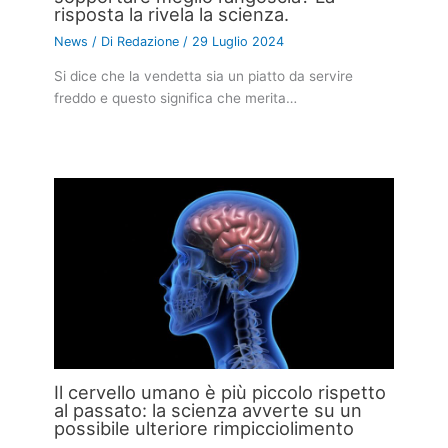
risposta la rivela la scienza.
News
/ Di
Redazione
/
29 Luglio 2024
Si dice che la vendetta sia un piatto da servire
freddo e questo significa che merita…
Il cervello umano è più piccolo rispetto
al passato: la scienza avverte su un
possibile ulteriore rimpicciolimento