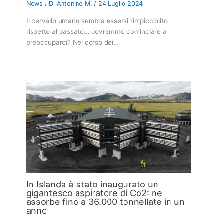
News
/ Di
Antonino M.
/
24 Luglio 2024
Il cervello umano sembra essersi rimpicciolito
rispetto al passato… dovremmo cominciare a
preoccuparci? Nel corso dei…
In Islanda è stato inaugurato un
gigantesco aspiratore di Co2: ne
assorbe fino a 36.000 tonnellate in un
anno