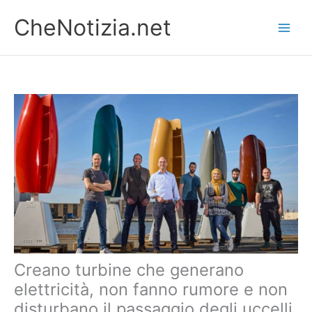
Vai
CheNotizia.net
al
contenuto
Creano turbine che generano
elettricità, non fanno rumore e non
disturbano il passaggio degli uccelli