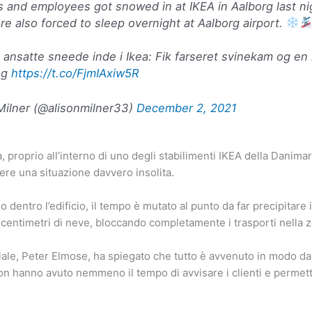
 and employees got snowed in at IKEA in Aalborg last ni
e also forced to sleep overnight at Aalborg airport.
ansatte sneede inde i Ikea: Fik farseret svinekam og en 
ng
https://t.co/FjmIAxiw5R
Milner (@alisonmilner33)
December 2, 2021
a, proprio all’interno di uno degli stabilimenti IKEA della Danimarc
vere una situazione davvero insolita.
 dentro l’edificio, il tempo è mutato al punto da far precipitare
 centimetri di neve, bloccando completamente i trasporti nella 
 filiale, Peter Elmose, ha spiegato che tutto è avvenuto in modo 
on hanno avuto nemmeno il tempo di avvisare i clienti e permett