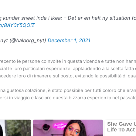
 kunder sneet inde i Ikea: – Det er en helt ny situation f
.co/8AY0Y5QOiZ
nyt (@Aalborg_nyt)
December 1, 2021
trecento le persone coinvolte in questa vicenda e tutte non hann
ial le loro particolari esperienze, applaudendo alla scelta fatta 
ncedere loro di rimanere sul posto, evitando la possibilità di qu
na gustosa colazione, è stato possibile per tutti coloro che eran
ttersi in viaggio e lasciare questa bizzarra esperienza nel passat