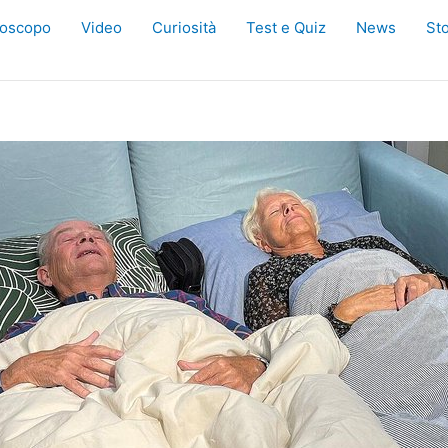
oscopo
Video
Curiosità
Test e Quiz
News
Sto