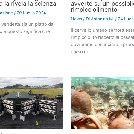
a la rivela la scienza.
avverte su un possibil
rimpicciolimento
azione
/
29 Luglio 2024
News
/ Di
Antonino M.
/
24 Lugl
a vendetta sia un piatto da
Il cervello umano sembra ess
o e questo significa che
rimpicciolito rispetto al pass
dovremmo cominciare a preoc
corso dei…