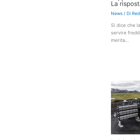
La rispost
News
/ Di
Red
Si dice che l
servire fredd
merita…