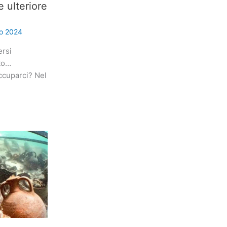
e ulteriore
io 2024
ersi
ato…
cuparci? Nel