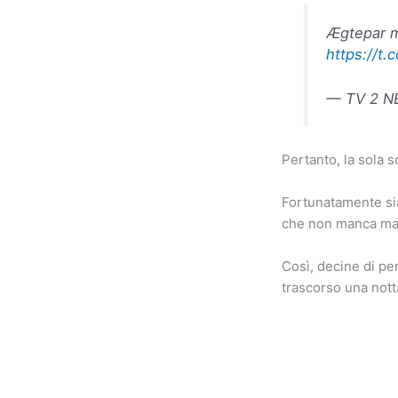
Ægtepar må
https://t
— TV 2 N
Pertanto, la sola s
Fortunatamente sia 
che non manca mai 
Così, decine di p
trascorso una nott