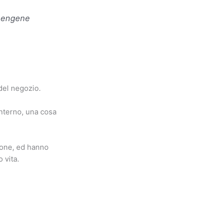
 sengene
 del negozio.
’interno, una cosa
ione, ed hanno
 vita.