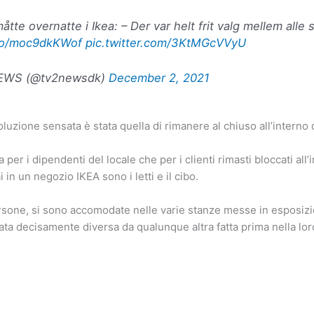
tte overnatte i Ikea: – Der var helt frit valg mellem alle
.co/moc9dkKWof
pic.twitter.com/3KtMGcVVyU
EWS (@tv2newsdk)
December 2, 2021
oluzione sensata è stata quella di rimanere al chiuso all’interno
per i dipendenti del locale che per i clienti rimasti bloccati all
in un negozio IKEA sono i letti e il cibo.
ersone, si sono accomodate nelle varie stanze messe in esposiz
ata decisamente diversa da qualunque altra fatta prima nella loro