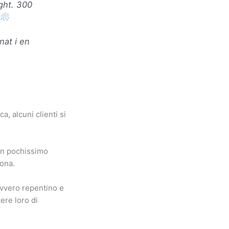
ght. 300
nat i en
a, alcuni clienti si
 in pochissimo
zona.
davvero repentino e
ere loro di