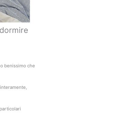
 dormire
nno benissimo che
 interamente,
particolari