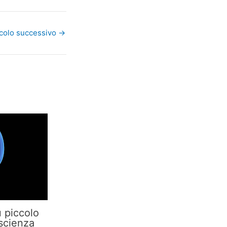
icolo successivo
→
ù piccolo
 scienza