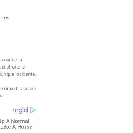
or os
o esitato a
dal direttore
alunque incidente.
o rimasti bloccati
o.