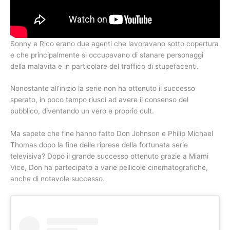
Sonny e Rico erano due agenti che lavoravano sotto copertura
e che principalmente si occupavano di stanare personaggi
della malavita e in particolare del traffico di stupefacenti.
Nonostante all’inizio la serie non ha ottenuto il successo
sperato, in poco tempo riuscì ad avere il consenso del
pubblico, diventando un vero e proprio cult.
Ma sapete che fine hanno fatto Don Johnson e Philip Michael
Thomas dopo la fine delle riprese della fortunata serie
televisiva? Dopo il grande successo ottenuto grazie a Miami
Vice, Don ha partecipato a varie pellicole cinematografiche,
anche di notevole successo.