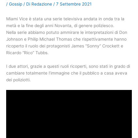
/
Gossip
/ Di
Redazione
/
7 Settembre 2021
Miami Vice è stata una serie televisiva andata in onda tra la
metà e la fine degli anni Novanta, di genere poliziesco.
Nella serie abbiamo potuto ammirare le interpretazioni di Don
Johnson e Philip Michael Thomas che rispettivamente hanno
ricoperto il ruolo dei protagonisti James “Sonny” Crockett e
Ricardo “Rico” Tubbs.
I due attori, grazie a questi ruoli ricoperti, sono stati in grado di
cambiare totalmente l’immagine che il pubblico a casa aveva
dei poliziotti.