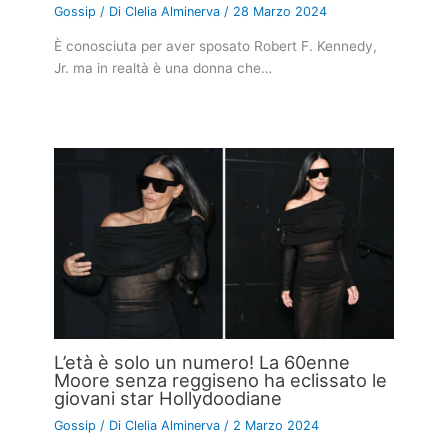
Gossip
/ Di
Clelia Alminerva
/
28 Marzo 2024
È conosciuta per aver sposato Robert F. Kennedy,
Jr. ma in realtà è una donna che…
L’età è solo un numero! La 60enne
Moore senza reggiseno ha eclissato le
giovani star Hollydoodiane
Gossip
/ Di
Clelia Alminerva
/
2 Marzo 2024