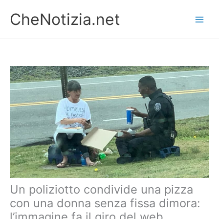
Vai
CheNotizia.net
al
contenuto
Un poliziotto condivide una pizza
con una donna senza fissa dimora:
l’immagine fa il giro del web.