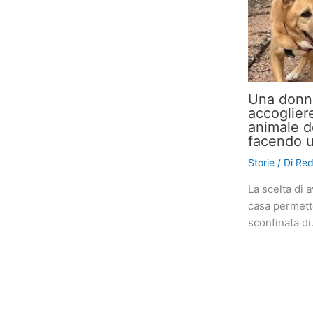
Una donna
accogliere
animale d
facendo un
Storie
/ Di
Red
La scelta di 
casa permette
sconfinata d