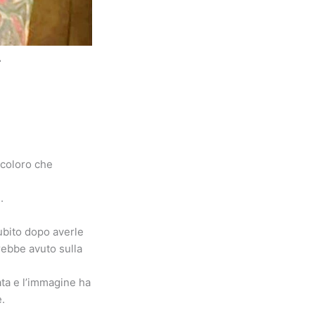
r
 coloro che
.
ubito dopo averle
rebbe avuto sulla
ata e l’immagine ha
e.