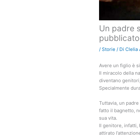
Un padre s
pubblicato
/
Storie
/ Di
Clelia
Avere un figlio è s
Il miracolo della 
diventano genitori,
Specialmente durant
Tuttavia, un padre
fatto il bagnetto,
sua vita.
Il genitore, infatt
attirato l’attenzio