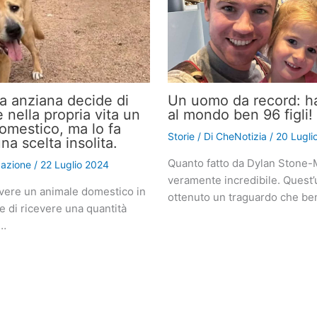
 anziana decide di
Un uomo da record: h
 nella propria vita un
al mondo ben 96 figli!
omestico, ma lo fa
Storie
/ Di
CheNotizia
/
20 Lugli
a scelta insolita.
Quanto fatto da Dylan Stone-M
azione
/
22 Luglio 2024
veramente incredibile. Quest
avere un animale domestico in
ottenuto un traguardo che b
 di ricevere una quantità
i…