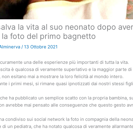
alva la vita al suo neonato dopo ave
 la foto del primo bagnetto
 Alminerva
/
13 Ottobre 2021
icuramente una delle esperienze più importanti di tutta la vita.
nascita è qualcosa di veramente superlativo e la maggior parte di
 non esitano mai a mostrare la loro felicità al mondo intero.
e i primi mesi, si rimane quasi ipnotizzati dai nostri stessi figli
 che ha pubblicato un semplice scatto con la propria bambina, s
 non avrebbe mai pensato alle conseguenze che questo gesto av
i, ha condiviso sui social network la foto in compagnia della neon
ne di un pediatra, che ha notato qualcosa di veramente allarmant