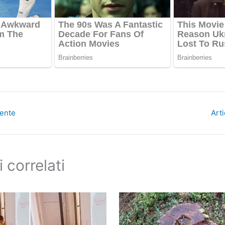
dente
Art
i correlati