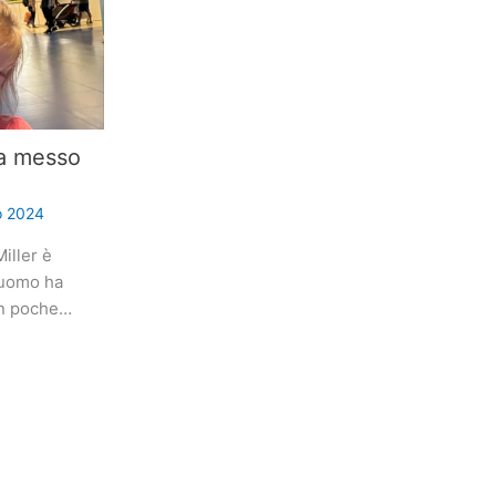
a messo
o 2024
iller è
’uomo ha
en poche…