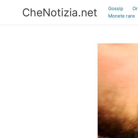
Vai
Gossip
Or
CheNotizia.net
al
Monete rare
contenuto