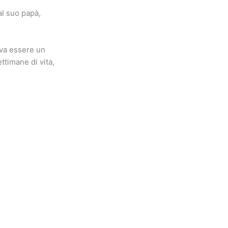
al suo papà,
eva essere un
ttimane di vita,