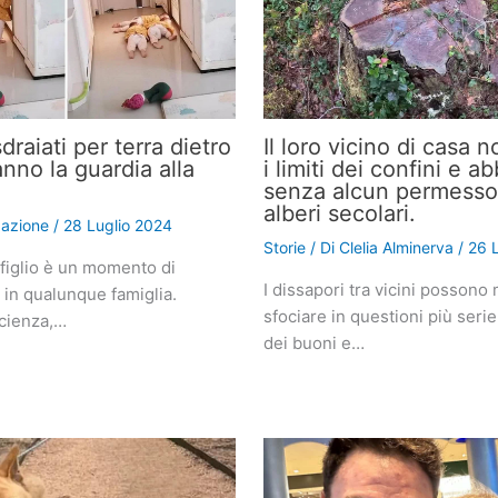
sdraiati per terra dietro
Il loro vicino di casa n
anno la guardia alla
i limiti dei confini e a
senza alcun permesso
alberi secolari.
azione
/
28 Luglio 2024
Storie
/ Di
Clelia Alminerva
/
26 
n figlio è un momento di
I dissapori tra vicini possono
 in qualunque famiglia.
sfociare in questioni più seri
cienza,…
dei buoni e…