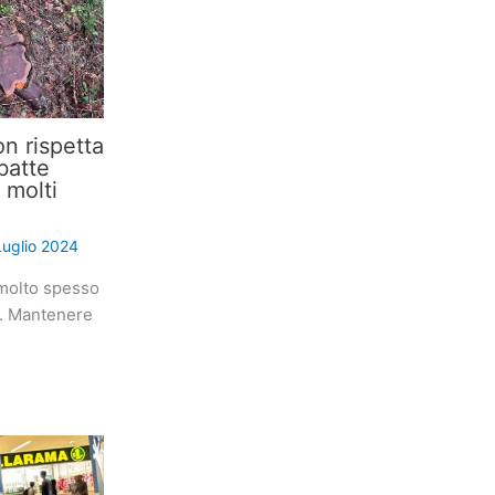
on rispetta
bbatte
 molti
Luglio 2024
 molto spesso
e. Mantenere