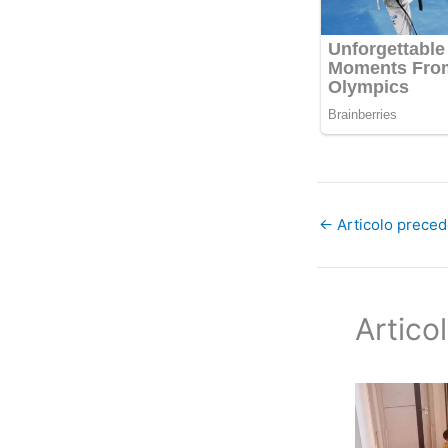
←
Articolo prece
Articol