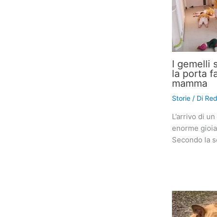
I gemelli 
la porta f
mamma
Storie
/ Di
Red
L’arrivo di u
enorme gioia
Secondo la s