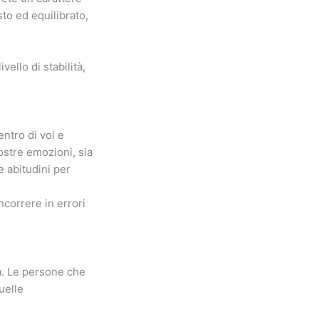
sto ed equilibrato,
vello di stabilità,
ntro di voi e
ostre emozioni, sia
e abitudini per
ncorrere in errori
a. Le persone che
uelle