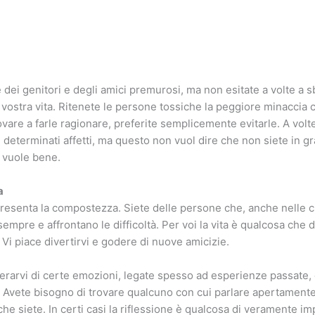
dei genitori e degli amici premurosi, ma non esitate a volte a sb
la vostra vita. Ritenete le persone tossiche la peggiore minaccia
ovare a farle ragionare, preferite semplicemente evitarle. A volt
 determinati affetti, ma questo non vuol dire che non siete in gr
i vuole bene.
a
resenta la compostezza. Siete delle persone che, anche nelle c
no sempre e affrontano le difficoltà. Per voi la vita è qualcosa che
. Vi piace divertirvi e godere di nuove amicizie.
berarvi di certe emozioni, legate spesso ad esperienze passate, 
. Avete bisogno di trovare qualcuno con cui parlare apertamente
che siete. In certi casi la riflessione è qualcosa di veramente im