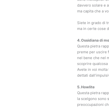
davvero solare e at
ma capita che a vol
Siete in grado di t
ma in certe cose d
4. Ossidiana di m
Questa pietra rapp
preme per uscire f
nel bene che nel m
scoprire qualcosa 
Avete in voi molta 
dettati dall’impulsi
5. Howlite
Questa pietra rap
la scelgono sono so
preoccupazioni che 