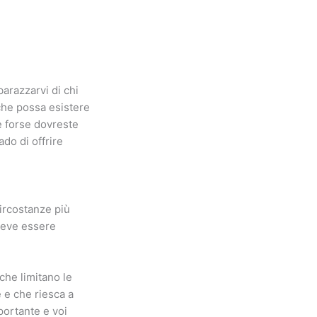
arazzarvi di chi
 che possa esistere
e forse dovreste
ado di offrire
ircostanze più
 deve essere
che limitano le
 e che riesca a
portante e voi