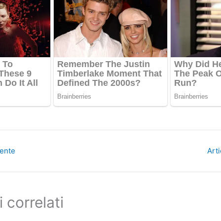
dente
Art
i correlati