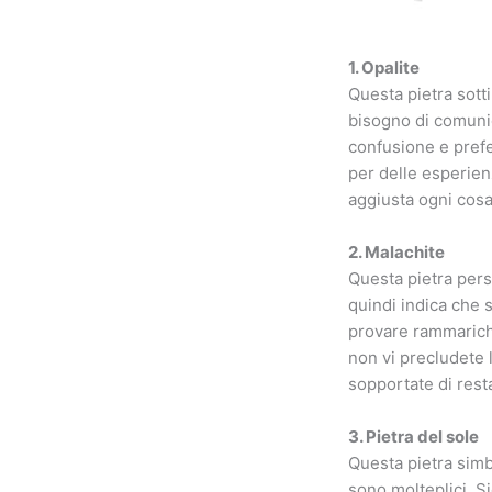
1. Opalite
Questa pietra sott
bisogno di comunica
confusione e prefer
per delle esperie
aggiusta ogni cosa
2. Malachite
Questa pietra perso
quindi indica che 
provare rammarich
non vi precludete 
sopportate di rest
3. Pietra del sole
Questa pietra simb
sono molteplici. Si