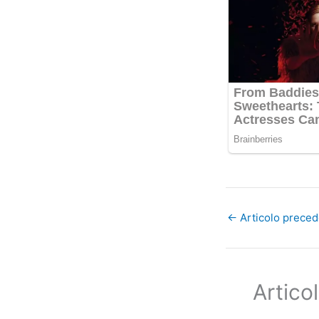
←
Articolo prece
Articol