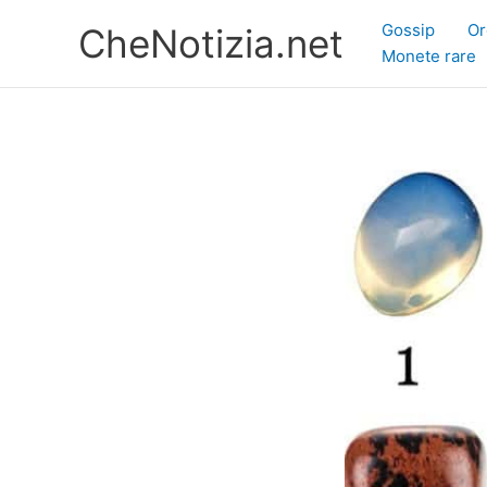
Vai
Gossip
Or
CheNotizia.net
al
Monete rare
contenuto