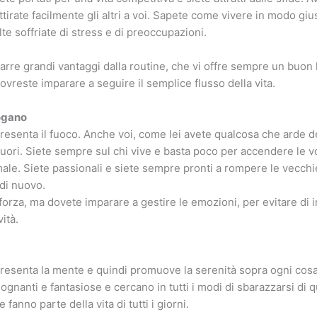
tirate facilmente gli altri a voi. Sapete come vivere in modo giu
te soffriate di stress e di preoccupazioni.
rarre grandi vantaggi dalla routine, che vi offre sempre un buon li
ovreste imparare a seguire il semplice flusso della vita.
ogano
resenta il fuoco. Anche voi, come lei avete qualcosa che arde de
uori. Siete sempre sul chi vive e basta poco per accendere le v
ale. Siete passionali e siete sempre pronti a rompere le vecchi
di nuovo.
forza, ma dovete imparare a gestire le emozioni, per evitare di i
vità.
presenta la mente e quindi promuove la serenità sopra ogni cos
gnanti e fantasiose e cercano in tutti i modi di sbarazzarsi di q
fanno parte della vita di tutti i giorni.