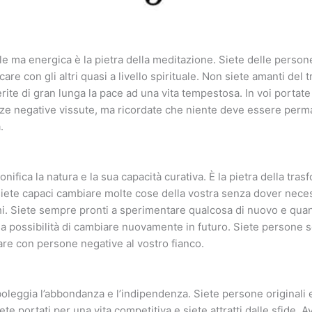
ile ma energica è la pietra della meditazione. Siete delle perso
re con gli altri quasi a livello spirituale. Non siete amanti del 
ite di gran lunga la pace ad una vita tempestosa. In voi portate 
nze negative vissute, ma ricordate che niente deve essere perm
.
nifica la natura e la sua capacità curativa. È la pietra della tra
siete capaci cambiare molte cose della vostra senza dover nec
i. Siete sempre pronti a sperimentare qualcosa di nuovo e quan
la possibilità di cambiare nuovamente in futuro. Siete persone s
are con persone negative al vostro fianco.
oleggia l’abbondanza e l’indipendenza. Siete persone originali e 
ete portati per una vita competitiva e siete attratti dalle sfide. 