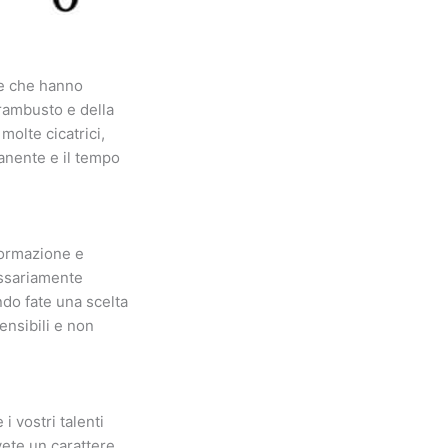
ne che hanno
trambusto e della
molte cicatrici,
anente e il tempo
sformazione e
essariamente
do fate una scelta
ensibili e non
i vostri talenti
Avete un carattere