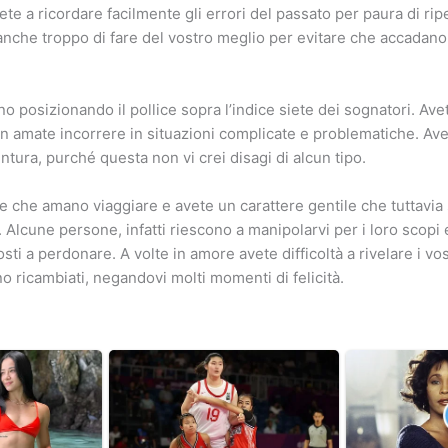
e a ricordare facilmente gli errori del passato per paura di ripe
 anche troppo di fare del vostro meglio per evitare che accada
o posizionando il pollice sopra l’indice siete dei sognatori. Ave
non amate incorrere in situazioni complicate e problematiche. Av
entura, purché questa non vi crei disagi di alcun tipo.
e che amano viaggiare e avete un carattere gentile che tuttavi
ri. Alcune persone, infatti riescono a manipolarvi per i loro scopi
ti a perdonare. A volte in amore avete difficoltà a rivelare i vo
o ricambiati, negandovi molti momenti di felicità.