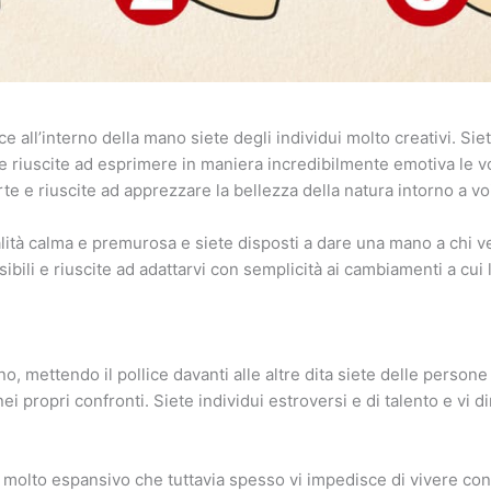
ice all’interno della mano siete degli individui molto creativi. Sie
e riuscite ad esprimere in maniera incredibilmente emotiva le v
rte e riuscite ad apprezzare la bellezza della natura intorno a vo
ità calma e premurosa e siete disposti a dare una mano a chi ved
ibili e riuscite ad adattarvi con semplicità ai cambiamenti a cui l
o, mettendo il pollice davanti alle altre dita siete delle persone
i propri confronti. Siete individui estroversi e di talento e vi d
 molto espansivo che tuttavia spesso vi impedisce di vivere con