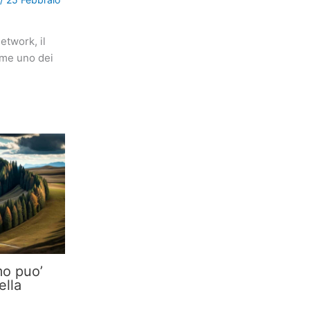
etwork, il
ome uno dei
mo puo’
ella