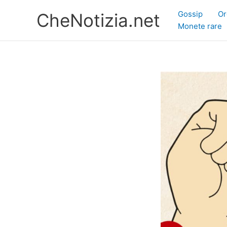
Vai
Gossip
Or
CheNotizia.net
al
Monete rare
contenuto