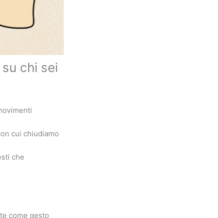
 su chi sei
 movimenti
con cui chiudiamo
esti che
nte come gesto