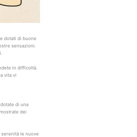
te dotati di buone
ostre sensazioni.
i.
ete in difficoltà.
a vita vi
 dotate di una
imostrate dei
 serenità le nuove