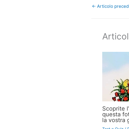
←
Articolo prece
Articol
Scoprite l
questa fo
la vostra 
Test e Quiz
/ 