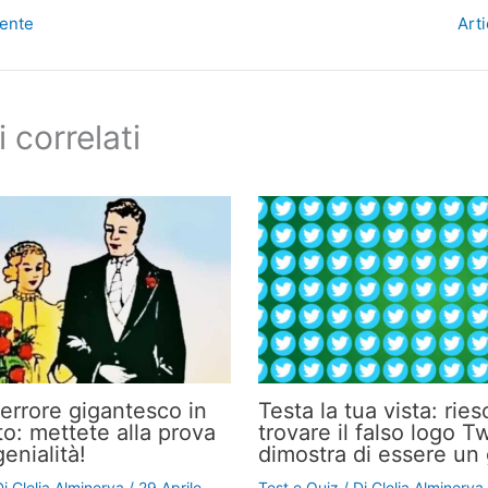
dente
Art
i correlati
’errore gigantesco in
Testa la tua vista: ries
to: mettete alla prova
trovare il falso logo Tw
genialità!
dimostra di essere un
Di
Clelia Alminerva
/
29 Aprile
Test e Quiz
/ Di
Clelia Alminerva