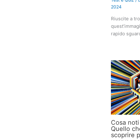
2024
Riuscite a tr
quest’immagin
rapido sguar
Cosa noti
Quello che
scoprire p