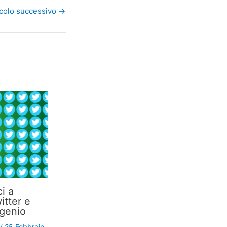
icolo successivo
→
ci a
itter e
 genio
/
25 Febbraio