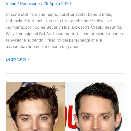
Video
/
Redazione
/
25 Aprile 2020
Ci sono stati film che hanno caratterizzato, bene o male,
l’infanzia di tutti noi. Non solo film, anche serie televisive
indimenticabili, come Beverly Hills, Dowson’s Creek, Beautiful,
Willy il principe di Bel Air. Insomma tutti sono cresciuti a pane e
televisione subendo il fascino dei personaggi che si
avvicendavano in film e serie di grande
Guardate
Leggi tutto »
come
si
sono
ridotte
queste
famose
celebrità
oggi