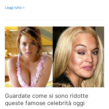
Ecco
Leggi tutto »
come
apparivano
queste
90
celebrità
da
piccoli.
Questo
ci
fa
capire
che
con
il
tempo
si
Guardate come si sono ridotte
puo’
queste famose celebrità oggi
migliorare