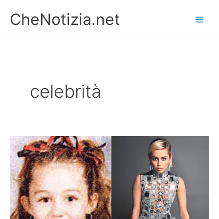
Vai
CheNotizia.net
al
contenuto
celebrità