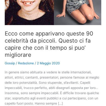
Ecco come apparivano queste 90
celebrità da piccoli. Questo ci fa
capire che con il tempo si puo’
migliorare
Gossip
/
Redazione
/
2 Maggio 2020
In genere siamo abituata a vedere le stelle internazionali,
attori, attrici, cantanti, presentatori, persone famose al meglio
delle loro potenzialità. Sono stupende, sfavillanti. Capelli
impeccabili, trucco perfetto, abiti disegnati apposta per loro…
Insomma, sono sempre impeccabili. È difficile trovare qualche
star, soprattutto agli eventi pubblici a cui partecipano, con un
capello fuori posto. Hanno sempre […]