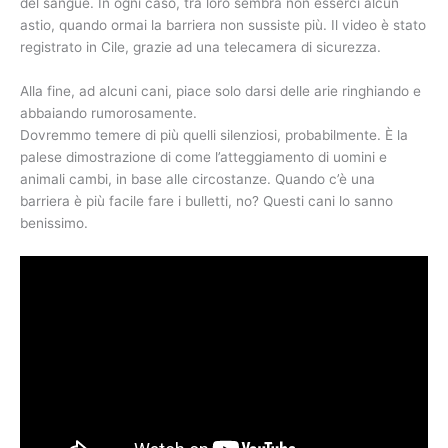
del sangue. In ogni caso, tra loro sembra non esserci alcun
astio, quando ormai la barriera non sussiste più. Il video è stato
registrato in Cile, grazie ad una telecamera di sicurezza.
Alla fine, ad alcuni cani, piace solo darsi delle arie ringhiando e
abbaiando rumorosamente.
Dovremmo temere di più quelli silenziosi, probabilmente. È la
palese dimostrazione di come l’atteggiamento di uomini e
animali cambi, in base alle circostanze. Quando c’è una
barriera è più facile fare i bulletti, no? Questi cani lo sanno
benissimo.