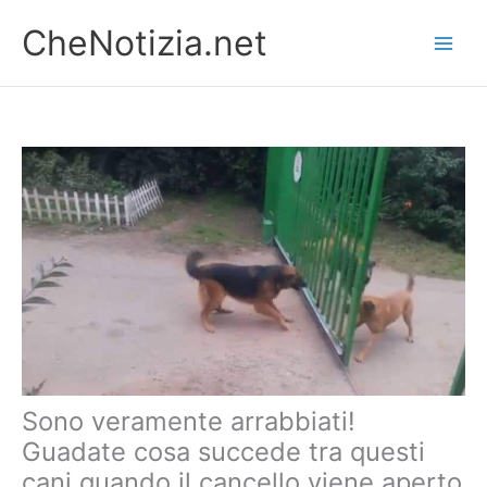
Vai
CheNotizia.net
al
contenuto
Sono veramente arrabbiati!
Guadate cosa succede tra questi
cani quando il cancello viene aperto