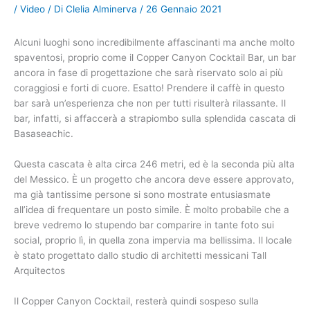
/
Video
/ Di
Clelia Alminerva
/
26 Gennaio 2021
Alcuni luoghi sono incredibilmente affascinanti ma anche molto
spaventosi, proprio come il Copper Canyon Cocktail Bar, un bar
ancora in fase di progettazione che sarà riservato solo ai più
coraggiosi e forti di cuore. Esatto! Prendere il caffè in questo
bar sarà un’esperienza che non per tutti risulterà rilassante. Il
bar, infatti, si affaccerà a strapiombo sulla splendida cascata di
Basaseachic.
Questa cascata è alta circa 246 metri, ed è la seconda più alta
del Messico. È un progetto che ancora deve essere approvato,
ma già tantissime persone si sono mostrate entusiasmate
all’idea di frequentare un posto simile. È molto probabile che a
breve vedremo lo stupendo bar comparire in tante foto sui
social, proprio lì, in quella zona impervia ma bellissima. Il locale
è stato progettato dallo studio di architetti messicani Tall
Arquitectos
Il Copper Canyon Cocktail, resterà quindi sospeso sulla