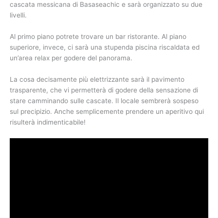
cascata messicana di Basaseachic e sarà organizzato su due
livelli.
Al primo piano potrete trovare un bar ristorante. Al piano
superiore, invece, ci sarà una stupenda piscina riscaldata ed
un’area relax per godere del panorama.
La cosa decisamente più elettrizzante sarà il pavimento
trasparente, che vi permetterà di godere della sensazione di
stare camminando sulle cascate. Il locale sembrerà sospeso
sul precipizio. Anche semplicemente prendere un aperitivo qui
risulterà indimenticabile!