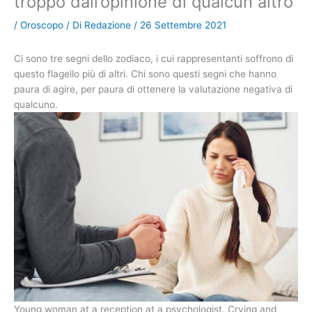
troppo dall’opinione di qualcun altro
/
Oroscopo
/ Di
Redazione
/
26 Settembre 2021
Ci sono tre segni dello zodiaco, i cui rappresentanti soffrono di
questo flagello più di altri. Chi sono questi segni che hanno
paura di agire, per paura di ottenere la valutazione negativa di
qualcuno.
Young woman at a reception at a psychologist. Crying and