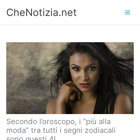
Vai
CheNotizia.net
al
contenuto
Secondo l’oroscopo, i “più alla
moda” tra tutti i segni zodiacali
sono questi 4!