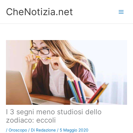
Vai
CheNotizia.net
al
contenuto
I 3 segni meno studiosi dello
zodiaco: eccoli
/
Oroscopo
/ Di
Redazione
/
5 Maggio 2020