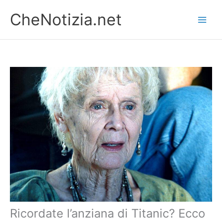
Vai
CheNotizia.net
al
contenuto
Ricordate l’anziana di Titanic? Ecco