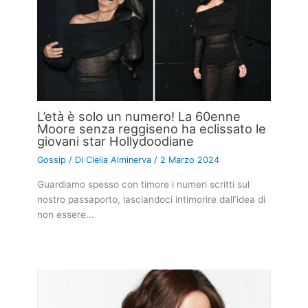
L’età è solo un numero! La 60enne
Moore senza reggiseno ha eclissato le
giovani star Hollydoodiane
Gossip
/ Di
Clelia Alminerva
/
2 Marzo 2024
Guardiamo spesso con timore i numeri scritti sul
nostro passaporto, lasciandoci intimorire dall’idea di
non essere…