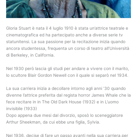
Gloria Stuart è nata il 4 luglio 1910 è stata un’attrice teatrale e
cinematografica ed ha partecipato anche a diverse serie tv
statunitensi. La sua passione per la recitazione inizia quando
ancora studentessa, frequenta un corso di teatro all’Università
di Berkeley, in California.
Nel 1930 però lascia gli studi per andare a vivere con il marito,
lo scultore Blair Gordon Newell con il quale si separò nel 1934.
La sua carriera inizia a decollare intorno agli anni ’30 quando
divenne l’attrice preferita dal regista horror James Whale che la
fece recitare in in The Old Dark House (1932) e in L’uomo
invisibile (1933)
Dopo appena due mesi dal divorzio, sposò lo sceneggiatore
Arthur Sheekman, da cui ebbe una figlia, Sylvia.
Nel 1936, decise di fare un passo avanti nella sua carriera,per