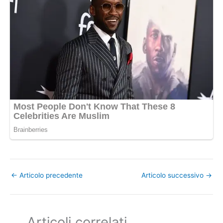
←
Articolo precedente
Articolo successivo
→
Articoli correlati