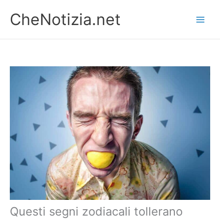
Vai
CheNotizia.net
al
contenuto
Questi segni zodiacali tollerano