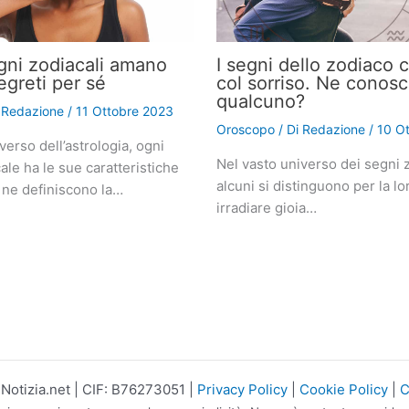
gni zodiacali amano
I segni dello zodiaco 
egreti per sé
col sorriso. Ne conosc
qualcuno?
i
Redazione
/
11 Ottobre 2023
Oroscopo
/ Di
Redazione
/
10 O
verso dell’astrologia, ogni
Nel vasto universo dei segni z
le ha le sue caratteristiche
alcuni si distinguono per la lo
 ne definiscono la…
irradiare gioia…
otizia.net | CIF: B76273051 |
Privacy Policy
|
Cookie Policy
|
C