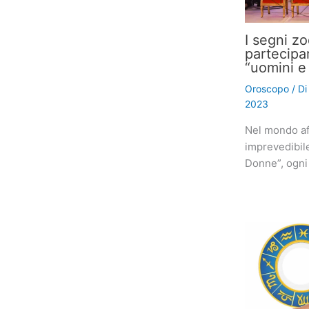
I segni z
partecipa
“uomini e
Oroscopo
/ D
2023
Nel mondo af
imprevedibil
Donne”, ogni