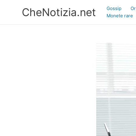
Vai
Gossip
Or
CheNotizia.net
al
Monete rare
contenuto