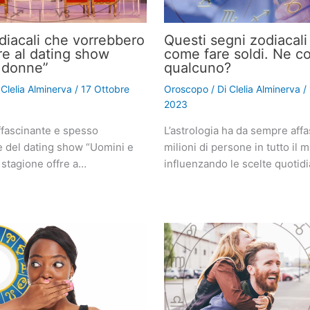
odiacali che vorrebbero
Questi segni zodiacal
re al dating show
come fare soldi. Ne c
 donne”
qualcuno?
i
Clelia Alminerva
/
17 Ottobre
Oroscopo
/ Di
Clelia Alminerva
/
2023
fascinante e spesso
L’astrologia ha da sempre affa
e del dating show “Uomini e
milioni di persone in tutto il 
 stagione offre a…
influenzando le scelte quotid