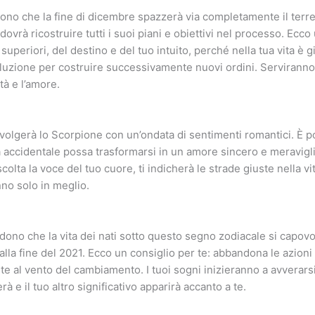
ngono che la fine di dicembre spazzerà via completamente il terre
dovrà ricostruire tutti i suoi piani e obiettivi nel processo. Ecco
ri superiori, del destino e del tuo intuito, perché nella tua vita è
voluzione per costruire successivamente nuovi ordini. Servirann
ità e l’amore.
olgerà lo Scorpione con un’ondata di sentimenti romantici. È p
accidentale possa trasformarsi in un amore sincero e meravigl
colta la voce del tuo cuore, ti indicherà le strade giuste nella vita
no solo in meglio.
edono che la vita dei nati sotto questo segno zodiacale si capov
alla fine del 2021. Ecco un consiglio per te: abbandona le azioni 
rte al vento del cambiamento. I tuoi sogni inizieranno a avverarsi
rà e il tuo altro significativo apparirà accanto a te.