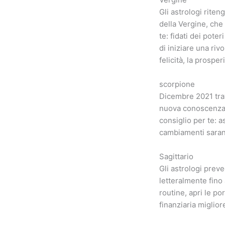
Gli astrologi rite
della Vergine, che 
te: fidati dei pote
di iniziare una ri
felicità, la prosper
scorpione
Dicembre 2021 trav
nuova conoscenza 
consiglio per te: as
cambiamenti saran
Sagittario
Gli astrologi prev
letteralmente fino 
routine, apri le po
finanziaria migliore