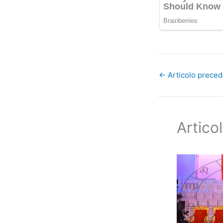
←
Articolo prece
Articol