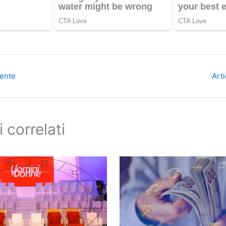
dente
Art
i correlati