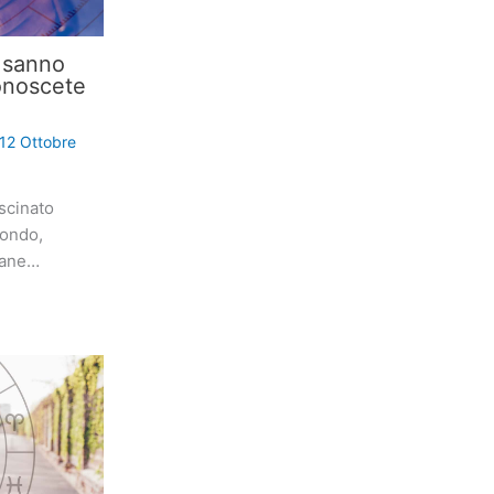
i sanno
onoscete
12 Ottobre
scinato
mondo,
iane…