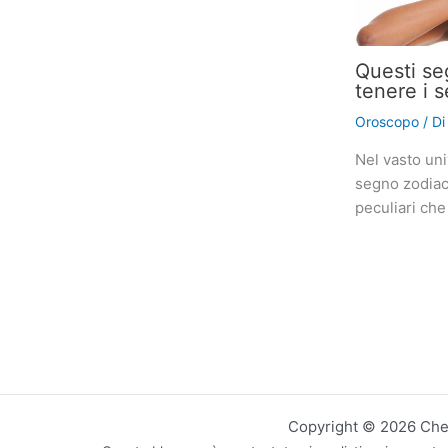
Questi se
tenere i s
Oroscopo
/ D
Nel vasto uni
segno zodiaca
peculiari che
Copyright © 2026 CheN