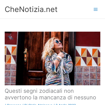
Vai
CheNotizia.net
al
contenuto
Questi segni zodiacali non
avvertono la mancanza di nessuno