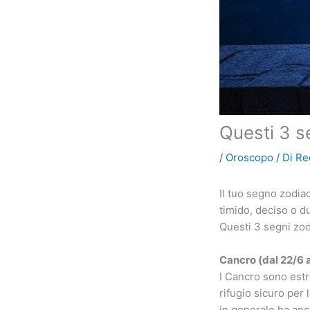
Questi 3 s
/
Oroscopo
/ Di
Re
Il tuo segno zodiac
timido, deciso o du
Questi 3 segni zod
Cancro (dal 22/6 
I Cancro sono estr
rifugio sicuro per l
in generale ha anc