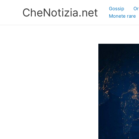
Vai
Gossip
Or
CheNotizia.net
al
Monete rare
contenuto