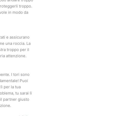
roteggerli troppo.
evole in modo da
ati e assicurano
ome una roccia. La
tra troppo per il
ria attenzione.
nte. I tori sono
ndamentale! Puoi
ì per la tua
oblema, tu sarai lì
 il partner giusto
nzione.