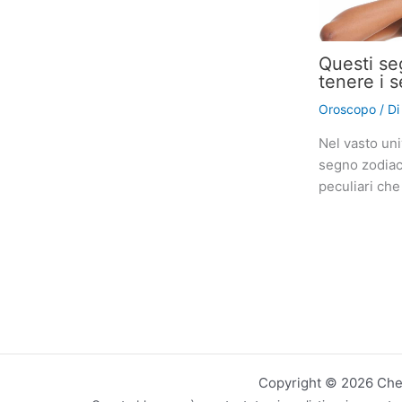
Questi se
tenere i s
Oroscopo
/ D
Nel vasto uni
segno zodiaca
peculiari che
Copyright © 2026 CheN