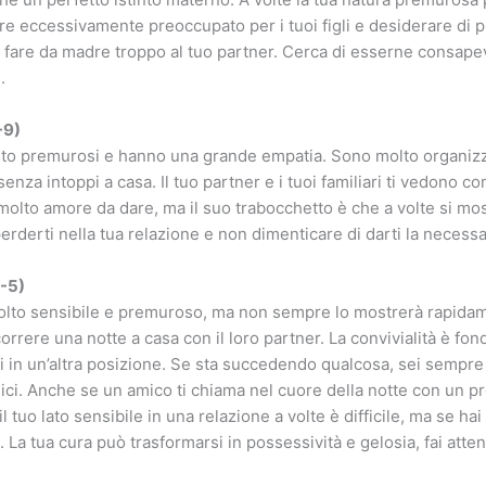
re eccessivamente preoccupato per i tuoi figli e desiderare di p
 fare da madre troppo al tuo partner. Cerca di esserne consap
.
-9)
lto premurosi e hanno una grande empatia. Sono molto organizz
senza intoppi a casa. Il tuo partner e i tuoi familiari ti vedono c
olto amore da dare, ma il suo trabocchetto è che a volte si mos
rderti nella tua relazione e non dimenticare di darti la necessa
0-5)
molto sensibile e premuroso, ma non sempre lo mostrerà rapidame
orrere una notte a casa con il loro partner. La convivialità è fo
i in un’altra posizione. Se sta succedendo qualcosa, sei sempre l
mici. Anche se un amico ti chiama nel cuore della notte con un pr
l tuo lato sensibile in una relazione a volte è difficile, ma se hai
 La tua cura può trasformarsi in possessività e gelosia, fai atte