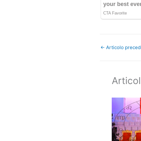
←
Articolo prece
Articol