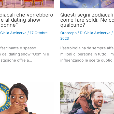
odiacali che vorrebbero
Questi segni zodiacal
re al dating show
come fare soldi. Ne c
 donne”
qualcuno?
i
Clelia Alminerva
/
17 Ottobre
Oroscopo
/ Di
Clelia Alminerva
/
2023
fascinante e spesso
L’astrologia ha da sempre affa
e del dating show “Uomini e
milioni di persone in tutto il 
 stagione offre a…
influenzando le scelte quotid