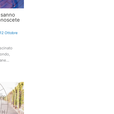
i sanno
onoscete
12 Ottobre
scinato
mondo,
iane…