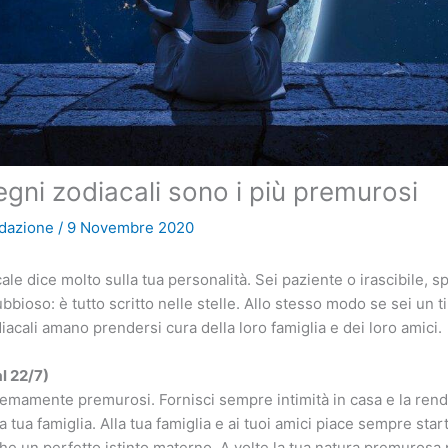
egni zodiacali sono i più premurosi
dazione
/
9 Novembre 2020
ale dice molto sulla tua personalità. Sei paziente o irascibile, 
bbioso: è tutto scritto nelle stelle. Allo stesso modo se sei un 
iacali amano prendersi cura della loro famiglia e dei loro amici.
al 22/7)
emamente premurosi. Fornisci sempre intimità in casa e la ren
a tua famiglia. Alla tua famiglia e ai tuoi amici piace sempre start
he un perfetto istinto materno. A volte la tua natura premurosa