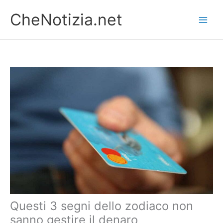
Vai
CheNotizia.net
al
contenuto
Questi 3 segni dello zodiaco non
sanno gestire il denaro