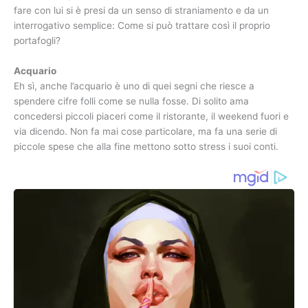
fare con lui si è presi da un senso di straniamento e da un
interrogativo semplice: Come si può trattare così il proprio
portafogli?
Acquario
Eh sì, anche l’acquario è uno di quei segni che riesce a
spendere cifre folli come se nulla fosse. Di solito ama
concedersi piccoli piaceri come il ristorante, il weekend fuori e
via dicendo. Non fa mai cose particolare, ma fa una serie di
piccole spese che alla fine mettono sotto stress i suoi conti.