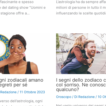
fascinante e spesso
L’astrologia ha da sempre affa
e del dating show “Uomini e
milioni di persone in tutto il 
 stagione offre a…
influenzando le scelte quotid
gni zodiacali amano
I segni dello zodiaco 
egreti per sé
col sorriso. Ne conosc
qualcuno?
i
Redazione
/
11 Ottobre 2023
Oroscopo
/ Di
Redazione
/
10 O
verso dell’astrologia, ogni
Nel vasto universo dei segni z