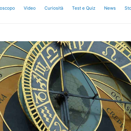
oscopo
Video
Curiosità
Test e Quiz
News
Sto