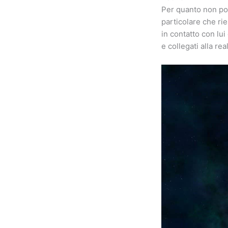
Per quanto non po
particolare che rie
in contatto con lui
e collegati alla rea