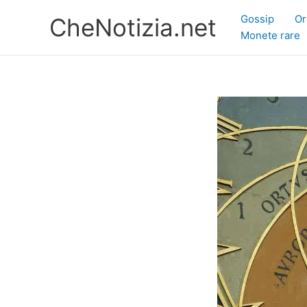
Vai
Gossip
Or
CheNotizia.net
al
Monete rare
contenuto