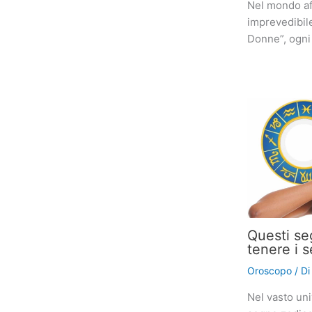
Nel mondo af
imprevedibil
Donne”, ogni
Questi se
tenere i s
Oroscopo
/ D
Nel vasto uni