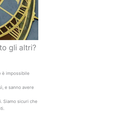
 gli altri?
e è impossibile
sì, e sanno avere
i. Siamo sicuri che
ti.