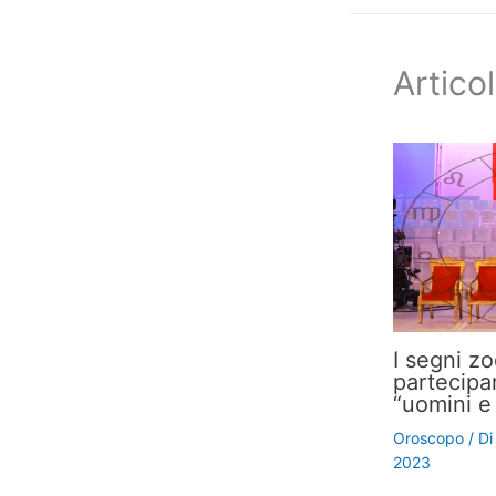
Articol
I segni z
partecipa
“uomini e
Oroscopo
/ D
2023