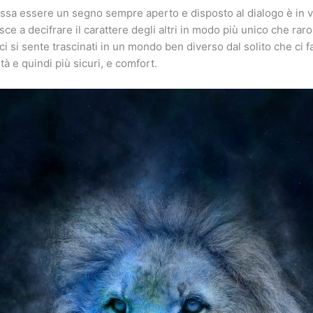
ssa essere un segno sempre aperto e disposto al dialogo è in v
sce a decifrare il carattere degli altri in modo più unico che rar
 ci si sente trascinati in un mondo ben diverso dal solito che ci f
ltà e quindi più sicuri, e comfort.