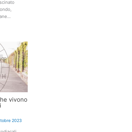
scinato
mondo,
iane…
che vivono
i
ttobre 2023
odiacali,