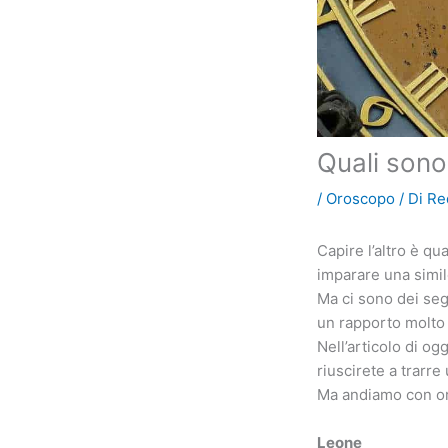
Quali sono 
/
Oroscopo
/ Di
Re
Capire l’altro è qu
imparare una simil
Ma ci sono dei seg
un rapporto molto p
Nell’articolo di og
riuscirete a trarre
Ma andiamo con ord
Leone