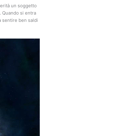
erità un soggetto
o. Quando si entra
a sentire ben saldi