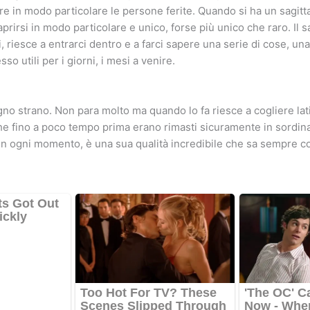
e in modo particolare le persone ferite. Quando si ha un sagitt
rirsi in modo particolare e unico, forse più unico che raro. Il sa
 riesce a entrarci dentro e a farci sapere una serie di cose, una
so utili per i giorni, i mesi a venire.
gno strano. Non para molto ma quando lo fa riesce a cogliere lati
he fino a poco tempo prima erano rimasti sicuramente in sordina
 in ogni momento, è una sua qualità incredibile che sa sempre col