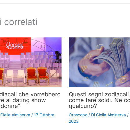
i correlati
odiacali che vorrebbero
Questi segni zodiacal
re al dating show
come fare soldi. Ne c
 donne”
qualcuno?
i
Clelia Alminerva
/
17 Ottobre
Oroscopo
/ Di
Clelia Alminerva
/
2023