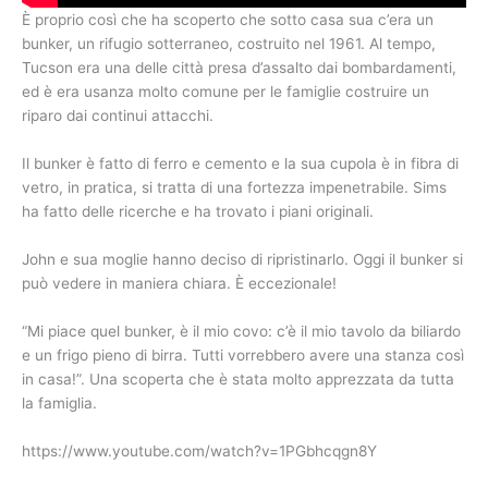
È proprio così che ha scoperto che sotto casa sua c’era un
bunker, un rifugio sotterraneo, costruito nel 1961. Al tempo,
Tucson era una delle città presa d’assalto dai bombardamenti,
ed è era usanza molto comune per le famiglie costruire un
riparo dai continui attacchi.
Il bunker è fatto di ferro e cemento e la sua cupola è in fibra di
vetro, in pratica, si tratta di una fortezza impenetrabile. Sims
ha fatto delle ricerche e ha trovato i piani originali.
John e sua moglie hanno deciso di ripristinarlo. Oggi il bunker si
può vedere in maniera chiara. È eccezionale!
“Mi piace quel bunker, è il mio covo: c’è il mio tavolo da biliardo
e un frigo pieno di birra. Tutti vorrebbero avere una stanza così
in casa!”. Una scoperta che è stata molto apprezzata da tutta
la famiglia.
https://www.youtube.com/watch?v=1PGbhcqgn8Y