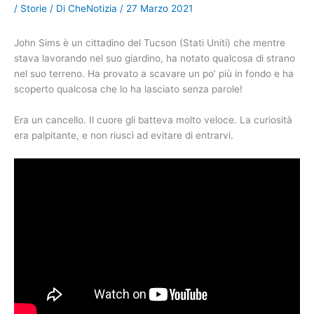
/
Storie
/ Di
CheNotizia
/
27 Marzo 2021
John Sims è un cittadino del Tucson (Stati Uniti) che mentre
stava lavorando nel suo giardino, ha notato qualcosa di strano
nel suo terreno. Ha provato a scavare un po’ più in fondo e ha
scoperto qualcosa che lo ha lasciato senza parole!
Era un cancello. Il cuore gli batteva molto veloce. La curiosità
era palpitante, e non riuscì ad evitare di entrarvi.