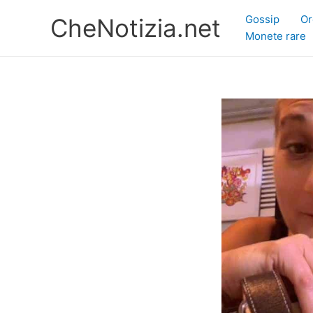
Vai
Gossip
Or
CheNotizia.net
al
Monete rare
contenuto