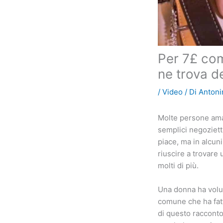
Per 7£ com
ne trova d
/
Video
/ Di
Antoni
Molte persone aman
semplici negoziett
piace, ma in alcuni
riuscire a trovare
molti di più.
Una donna ha volut
comune che ha fatt
di questo racconto