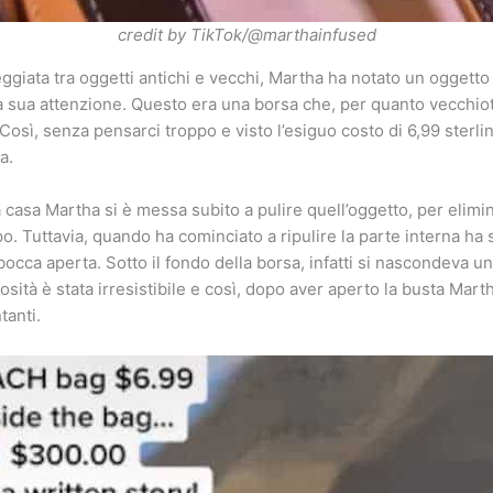
credit by TikTok/@marthainfused
giata tra oggetti antichi e vecchi, Martha ha notato un oggetto
sua attenzione. Questo era una borsa che, per quanto vecchiott
Così, senza pensarci troppo e visto l’esiguo costo di 6,99 sterli
a.
 casa Martha si è messa subito a pulire quell’oggetto, per elimi
po. Tuttavia, quando ha cominciato a ripulire la parte interna h
 bocca aperta. Sotto il fondo della borsa, infatti si nascondeva un
sità è stata irresistibile e così, dopo aver aperto la busta Mart
tanti.