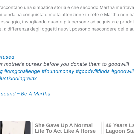
raccontano una simpatica storia e che secondo Martha meritava
vicenda ha conquistato molta attenzione in rete e Martha non ha
messaggio, invogliando quante più persone ad acquistare prodott
he, a differenza degli oggetti nuovi, possono nascondere delle a
nfused
r mother’s purses before you donate them to goodwill!
ng
#omgchallenge
#foundmoney
#goodwillfinds
#goodwill
justkiddingrelax
l sound – Be A Martha