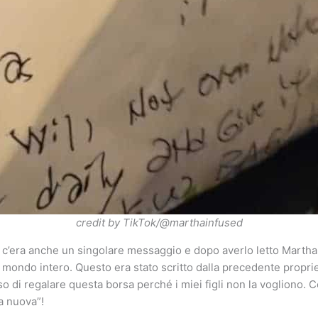
credit by TikTok/@marthainfused
 c’era anche un singolare messaggio e dopo averlo letto Martha
l mondo intero. Questo era stato scritto dalla precedente proprie
o di regalare questa borsa perché i miei figli non la vogliono. C
a nuova”!