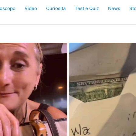
oscopo
Video
Curiosità
Test e Quiz
News
Sto