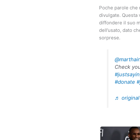
Poche parole che 
divulgate. Questa 
diffondere il suo 
dell’usato, dato c
sorprese.
@marthai
Check you
#justsayi
#donate
#
♬ origina