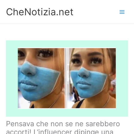
Vai
CheNotizia.net
al
contenuto
Pensava che non se ne sarebbero
accorti! L’influencer dipinge una