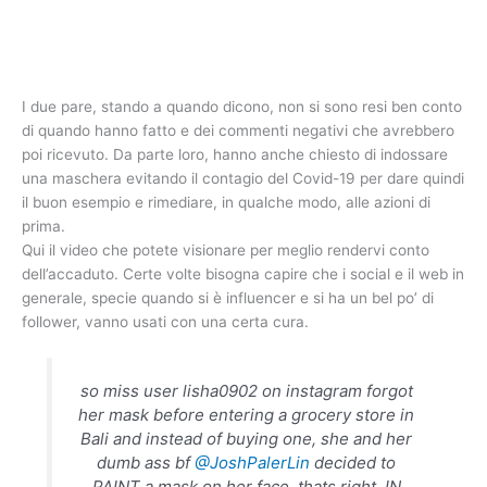
I due pare, stando a quando dicono, non si sono resi ben conto
di quando hanno fatto e dei commenti negativi che avrebbero
poi ricevuto. Da parte loro, hanno anche chiesto di indossare
una maschera evitando il contagio del Covid-19 per dare quindi
il buon esempio e rimediare, in qualche modo, alle azioni di
prima.
Qui il video che potete visionare per meglio rendervi conto
dell’accaduto. Certe volte bisogna capire che i social e il web in
generale, specie quando si è influencer e si ha un bel po’ di
follower, vanno usati con una certa cura.
so miss user lisha0902 on instagram forgot
her mask before entering a grocery store in
Bali and instead of buying one, she and her
dumb ass bf
@JoshPalerLin
decided to
PAINT a mask on her face. thats right. IN