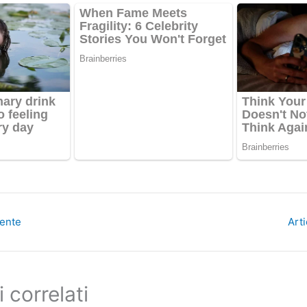
dente
Art
i correlati