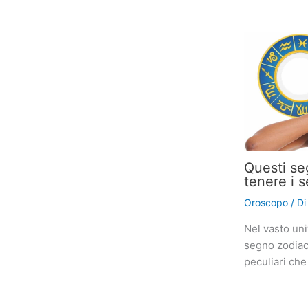
Questi se
tenere i s
Oroscopo
/ D
Nel vasto uni
segno zodiaca
peculiari che