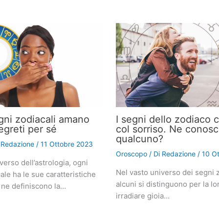
gni zodiacali amano
I segni dello zodiaco 
egreti per sé
col sorriso. Ne conosc
qualcuno?
i
Redazione
/
11 Ottobre 2023
Oroscopo
/ Di
Redazione
/
10 O
verso dell’astrologia, ogni
Nel vasto universo dei segni z
le ha le sue caratteristiche
alcuni si distinguono per la lo
 ne definiscono la…
irradiare gioia…