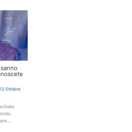
i sanno
onoscete
12 Ottobre
scinato
mondo,
iane…