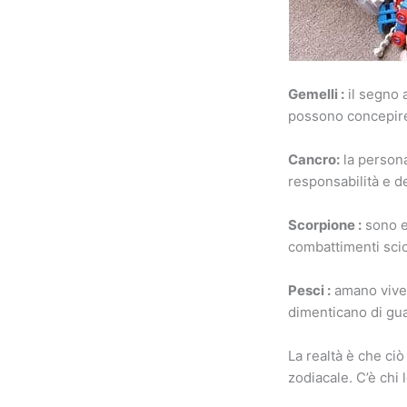
Gemelli :
il segno 
possono concepire
Cancro:
la persona
responsabilità e d
Scorpione :
sono es
combattimenti scio
Pesci :
amano viver
dimenticano di guar
La realtà è che ciò
zodiacale. C’è chi 