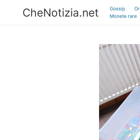
Vai
Gossip
Or
CheNotizia.net
al
Monete rare
contenuto