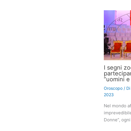
I segni z
partecipa
“uomini e
Oroscopo
/ D
2023
Nel mondo af
imprevedibil
Donne”, ogni