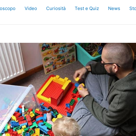
oscopo
Video
Curiosità
Test e Quiz
News
Sto