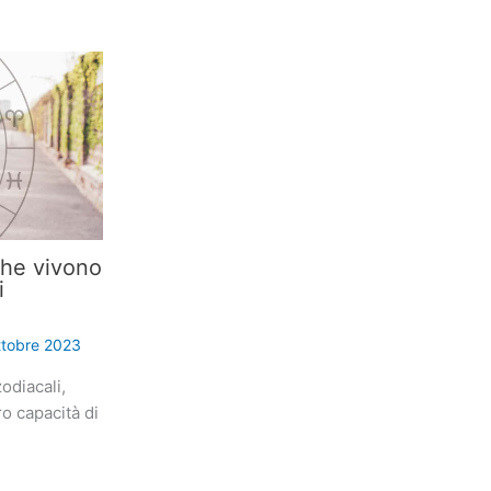
che vivono
i
ttobre 2023
odiacali,
ro capacità di