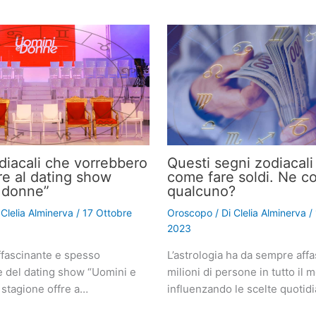
odiacali che vorrebbero
Questi segni zodiacal
re al dating show
come fare soldi. Ne c
 donne”
qualcuno?
i
Clelia Alminerva
/
17 Ottobre
Oroscopo
/ Di
Clelia Alminerva
/
2023
fascinante e spesso
L’astrologia ha da sempre affa
e del dating show “Uomini e
milioni di persone in tutto il 
 stagione offre a…
influenzando le scelte quotid