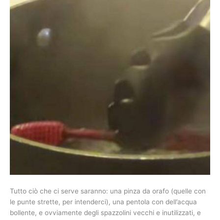
Tutto ciò che ci serve saranno: una pinza da orafo (quelle con
le punte strette, per intenderci), una pentola con dell’acqua
bollente, e ovviamente degli spazzolini vecchi e inutilizzati, e