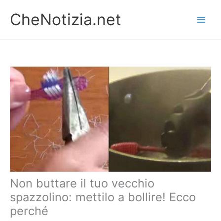
Vai
CheNotizia.net
al
contenuto
Non buttare il tuo vecchio
spazzolino: mettilo a bollire! Ecco
perché