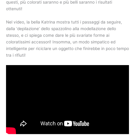
questi, più colorati saranno e più belli saranno i risultati
ottenuti!
Nel video, la bella Katrina mostra tutti i passaggi da seguire,
dalla ‘depilazione’ dello spazzolino alla modellazione dello
stesso, e ci spiega come dare le più svariate forme ai
coloratissimi accessori! Insomma, un modo simpatico ed
intelligente per riciclare un oggetto che finirebbe in poco tempo
tra i rifiuti!