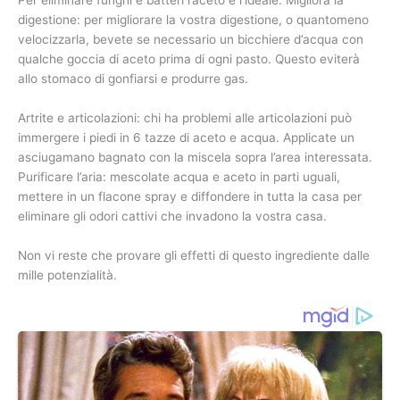
Per eliminare funghi e batteri l’aceto è l’ideale. Migliora la
digestione: per migliorare la vostra digestione, o quantomeno
velocizzarla, bevete se necessario un bicchiere d’acqua con
qualche goccia di aceto prima di ogni pasto. Questo eviterà
allo stomaco di gonfiarsi e produrre gas.
Artrite e articolazioni: chi ha problemi alle articolazioni può
immergere i piedi in 6 tazze di aceto e acqua. Applicate un
asciugamano bagnato con la miscela sopra l’area interessata.
Purificare l’aria: mescolate acqua e aceto in parti uguali,
mettere in un flacone spray e diffondere in tutta la casa per
eliminare gli odori cattivi che invadono la vostra casa.
Non vi reste che provare gli effetti di questo ingrediente dalle
mille potenzialità.