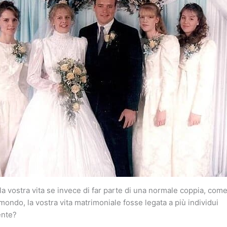
 vostra vita se invece di far parte di una normale coppia, come
mondo, la vostra vita matrimoniale fosse legata a più individui
nte?