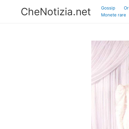
Vai
Gossip
Or
CheNotizia.net
al
Monete rare
contenuto