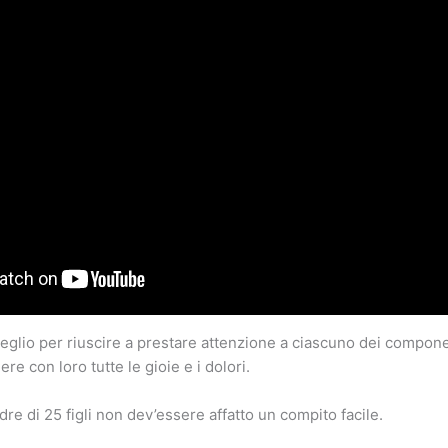
eglio per riuscire a prestare attenzione a ciascuno dei compone
ere con loro tutte le gioie e i dolori.
re di 25 figli non dev’essere affatto un compito facile.