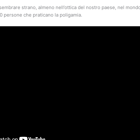
embrare strano, almeno nell’ottica del nostro paese, nel mondo
0 persone che praticano la poligamia.