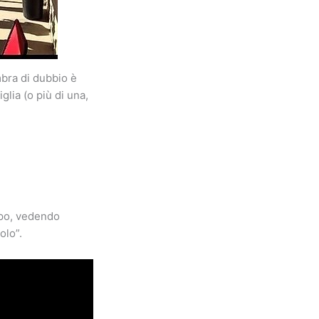
mbra di dubbio è
lia (o più di una,
ppo, vedendo
olo”.