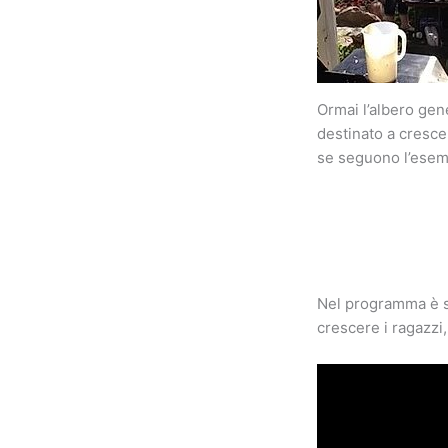
Ormai l’albero gen
destinato a cresce
se seguono l’esempi
Nel programma è st
crescere i ragazzi,