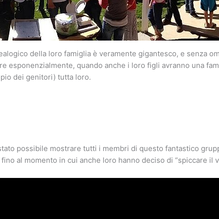
ealogico della loro famiglia è veramente gigantesco, e senza o
re esponenzialmente, quando anche i loro figli avranno una famig
o dei genitori) tutta loro.
ato possibile mostrare tutti i membri di questo fantastico gru
 fino al momento in cui anche loro hanno deciso di “spiccare il v