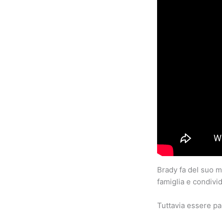
Brady fa del suo m
famiglia e condivid
Tuttavia essere pad